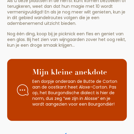
Als u deze plaatsen in de herfst kunt komen bezoeken of
terugkeren, weet dan dat hun magie met 10 wordt
vermenigvuldigd! En als je nog meer wilt genieten, kun je
in dit gebied wandelroutes volgen die je een
adembenemend uitzicht bieden.
Nog één ding, koop bij je picknick een fles en geniet van
een glas. Bij het zien van wijngaarden zover het oog reikt,
kun je een droge smaak krijgen…
Mijn kleine anekdote
Een dorpje onderaan de Butte de Corton
aan de oostkant heet Aloxe-Corton. Pas
op, het Bourgondische dialect is hier de
norm, dus zeg “we zijn in Alosse” en je
wordt aangezien voor een Bourgondiër!