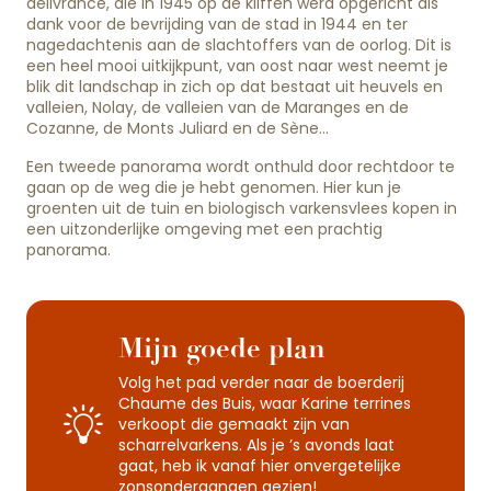
délivrance, die in 1945 op de kliffen werd opgericht als
dank voor de bevrijding van de stad in 1944 en ter
nagedachtenis aan de slachtoffers van de oorlog. Dit is
een heel mooi uitkijkpunt, van oost naar west neemt je
blik dit landschap in zich op dat bestaat uit heuvels en
valleien, Nolay, de valleien van de Maranges en de
Cozanne, de Monts Juliard en de Sène…
Een tweede panorama wordt onthuld door rechtdoor te
gaan op de weg die je hebt genomen. Hier kun je
groenten uit de tuin en biologisch varkensvlees kopen in
een uitzonderlijke omgeving met een prachtig
panorama.
Mijn goede plan
Volg het pad verder naar de boerderij
Chaume des Buis, waar Karine terrines
verkoopt die gemaakt zijn van
scharrelvarkens. Als je ’s avonds laat
gaat, heb ik vanaf hier onvergetelijke
zonsondergangen gezien!