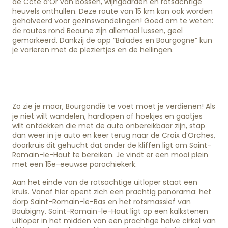
de Côte d’Or van bossen, wijngaarden en rotsachtige
heuvels onthullen. Deze route van 15 km kan ook worden
gehalveerd voor gezinswandelingen! Goed om te weten:
de routes rond Beaune zijn allemaal lussen, geel
gemarkeerd. Dankzij de app “Balades en Bourgogne” kun
je variëren met de pleziertjes en de hellingen.
Zo zie je maar, Bourgondië te voet moet je verdienen! Als
je niet wilt wandelen, hardlopen of hoekjes en gaatjes
wilt ontdekken die met de auto onbereikbaar zijn, stap
dan weer in je auto en keer terug naar de Croix d’Orches,
doorkruis dit gehucht dat onder de kliffen ligt om Saint-
Romain-le-Haut te bereiken. Je vindt er een mooi plein
met een 15e-eeuwse parochiekerk.
Aan het einde van de rotsachtige uitloper staat een
kruis. Vanaf hier opent zich een prachtig panorama: het
dorp Saint-Romain-le-Bas en het rotsmassief van
Baubigny. Saint-Romain-le-Haut ligt op een kalkstenen
uitloper in het midden van een prachtige halve cirkel van