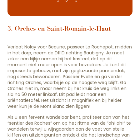
3. Orches en Saint-Romain-le-Haut
Verlaat Nolay voor Beaune, passeer La Rochepot, midden
in het dorp, neem de D111D richting Baubigny. Je moet
zeker een kijkje nemen bij het kasteel, dat op dit
moment niet meer open is voor bezoekers. Je kunt dit
imposante gebouw, met zijn geglazuurde pannendak,
nog steeds bewonderen. Passeer Evelle en ga verder
richting Orches, waarbij je op de hoogste weg blijft. Ga
Orches niet in, maar neem bij het kruis de weg links en
sla na 50 meter linksaf. Dit pad leidt naar een
oriëntatietafel. Het uitzicht is magnifiek en bij helder
weer kun je de Mont Blanc zien liggen!
Als u een fervent wandelaar bent, profiteer dan van het
“sentier des Roches” om op het ritme van de “oh! ah!” te
wandelen terwijl u wijngaarden aan de voet van steile
kliffen en uitzichtpunten ontdekt die het landschap van