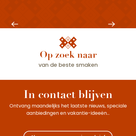
Maisons de Bourgogne
Op zoek naar
Beaune en zijn hoogtepunten
Ben je van plan om naar de prachtige stad
van de beste smaken
Beaune te gaan? Je zult het geweldig vinden!
Beaune, de hoofdstad van de
z
Bourgognewijnen, belichaamt de
In contact blijven
gastronomische en wijncultuur...
Ontvang maandelijks het laatste nieuws, speciale
aanbiedingen en vakantie-ideeën...