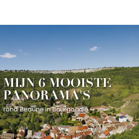
Aller
au
contenu
principal
MIJN 6 MOOISTE
PANORAMA'S
rond Beaune in Bourgondië