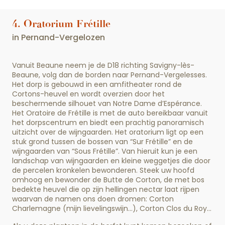
4. Oratorium Frétille
in Pernand-Vergelozen
Vanuit Beaune neem je de D18 richting Savigny-lès-
Beaune, volg dan de borden naar Pernand-Vergelesses.
Het dorp is gebouwd in een amfitheater rond de
Cortons-heuvel en wordt overzien door het
beschermende silhouet van Notre Dame d’Espérance.
Het Oratoire de Frétille is met de auto bereikbaar vanuit
het dorpscentrum en biedt een prachtig panoramisch
uitzicht over de wijngaarden. Het oratorium ligt op een
stuk grond tussen de bossen van “Sur Frétille” en de
wijngaarden van “Sous Frétille”. Van hieruit kun je een
landschap van wijngaarden en kleine weggetjes die door
de percelen kronkelen bewonderen. Steek uw hoofd
omhoog en bewonder de Butte de Corton, de met bos
bedekte heuvel die op zijn hellingen nectar laat rijpen
waarvan de namen ons doen dromen: Corton
Charlemagne (mijn lievelingswijn…), Corton Clos du Roy…