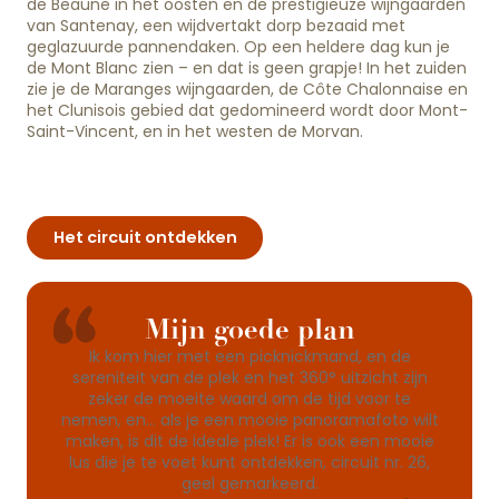
de Beaune in het oosten en de prestigieuze wijngaarden
van Santenay, een wijdvertakt dorp bezaaid met
geglazuurde pannendaken. Op een heldere dag kun je
de Mont Blanc zien – en dat is geen grapje! In het zuiden
zie je de Maranges wijngaarden, de Côte Chalonnaise en
het Clunisois gebied dat gedomineerd wordt door Mont-
Saint-Vincent, en in het westen de Morvan.
Het circuit ontdekken
Mijn goede plan
Ik kom hier met een picknickmand, en de
sereniteit van de plek en het 360° uitzicht zijn
zeker de moeite waard om de tijd voor te
nemen, en… als je een mooie panoramafoto wilt
maken, is dit de ideale plek! Er is ook een mooie
lus die je te voet kunt ontdekken, circuit nr. 26,
geel gemarkeerd.