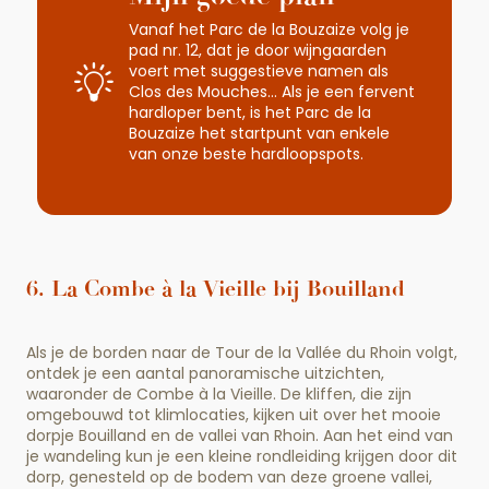
Vanaf het Parc de la Bouzaize volg je
pad nr. 12, dat je door wijngaarden
voert met suggestieve namen als
Clos des Mouches… Als je een fervent
hardloper bent, is het Parc de la
Bouzaize het startpunt van enkele
van onze beste hardloopspots.
6. La Combe à la Vieille bij Bouilland
Als je de borden naar de Tour de la Vallée du Rhoin volgt,
ontdek je een aantal panoramische uitzichten,
waaronder de Combe à la Vieille. De kliffen, die zijn
omgebouwd tot klimlocaties, kijken uit over het mooie
dorpje Bouilland en de vallei van Rhoin. Aan het eind van
je wandeling kun je een kleine rondleiding krijgen door dit
dorp, genesteld op de bodem van deze groene vallei,