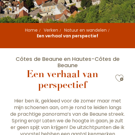
Home
Verken
Natuur en wandelen
Een verhaal van perspectief
Côtes de Beaune en Hautes-Côtes de
Beaune
Een verhaal van
Ajou
perspectief
Hier ben ik, gekleed voor de zomer maar met
mijn schoenen aan, om je rond te leiden langs
de prachtige panorama’s van de Beaune streek.
Spring erop! Laten we de hoogte in gaan, je zult
er geen spijt van krijgen! De uitzichtpunten die ik
voorstel hebben een aantal kenmerken