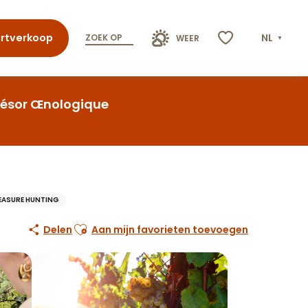
rtverkoop
NL
ZOEK OP
WEER
Voir les favoris
résor Œnologique
EASURE HUNTING
Ajouter aux favoris
Delen
Aan mijn favorieten toevoegen