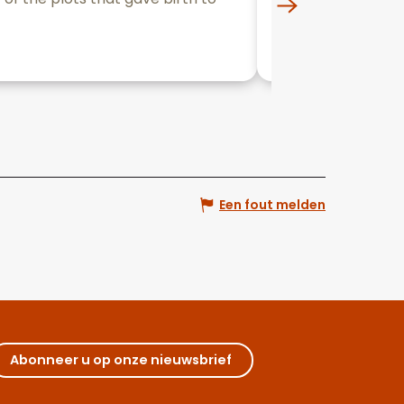
the wines offered
Beaune
Een fout melden
Abonneer u op onze nieuwsbrief