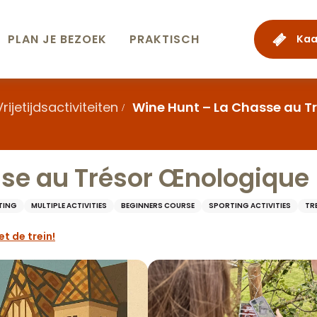
PLAN JE BEZOEK
PRAKTISCH
Kaa
Vrijetijdsactiviteiten
Wine Hunt – La Chasse au T
se au Trésor Œnologique
TING
MULTIPLE ACTIVITIES
BEGINNERS COURSE
SPORTING ACTIVITIES
TR
et de trein!