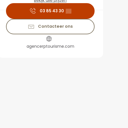
Bekijk alle prijzen
03 85 43 30
▒▒
Contacteer ons
agencerptourisme.com