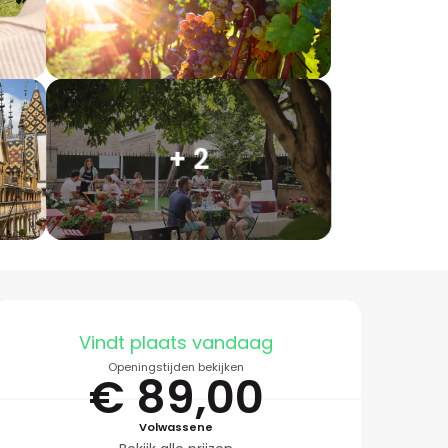
+ 2
Openingstijden en co
Vindt plaats vandaag
Openingstijden bekijken
€ 89,00
Volwassene