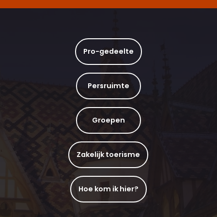
Pro-gedeelte
Persruimte
Groepen
Zakelijk toerisme
Hoe kom ik hier?