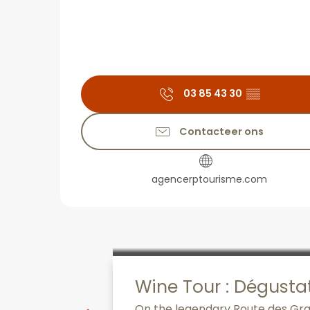
03 85 43 30
▒▒
Contacteer ons
agencerptourisme.com
Wine Tour : Dégusta
On the legendary Route des Grand