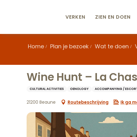
Aller
au
contenu
VERKEN
ZIEN EN DOEN
principal
Home
Plan je bezoek
Wat te doen
Wine Hunt – La Chas
CULTURAL ACTIVITIES
OENOLOGY
ACCOMPANYING / ESCOR
21200 Beaune
Routebeschrijving
Ik ga m