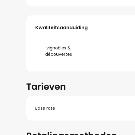
Dienstverlening
Kwaliteitsaanduiding
Kwaliteitsaanduiding
vignobles &
découvertes
Tarieven
Base rate