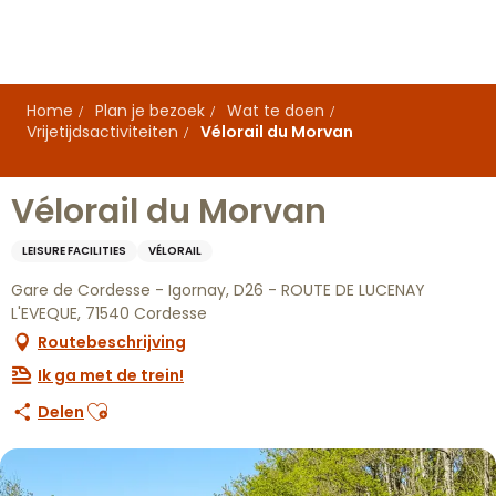
Aller
au
contenu
principal
Home
Plan je bezoek
Wat te doen
Vrijetijdsactiviteiten
Vélorail du Morvan
Vélorail du Morvan
LEISURE FACILITIES
VÉLORAIL
Gare de Cordesse - Igornay, D26 - ROUTE DE LUCENAY
L'EVEQUE, 71540 Cordesse
Routebeschrijving
Ik ga met de trein!
Ajouter aux favoris
Delen