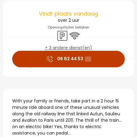
Openingstijden en con
Vindt plaats vandaag
over 2 uur
Openingstijden bekijken
Parkeerplaats
Wifi
+ 3 andere dienst(en)
06 82 44 53
▒▒
Beschrijving
With your family or friends, take part in a 2 hour 15 
minute ride aboard one of these unusual vehicles 
along the old railway line that linked Autun, Saulieu 
and Avallon to Paris until 2011. The thrill of the train... 
on an electric bike! Yes, thanks to electric 
assistance, you can pedal...