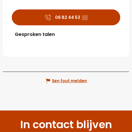
06 82 44 53
▒▒
Gesproken talen
Gesproken talen
Een fout melden
In contact blijven