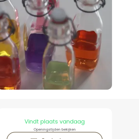
Openingstijden en co
Vindt plaats vandaag
Openingstijden bekijken