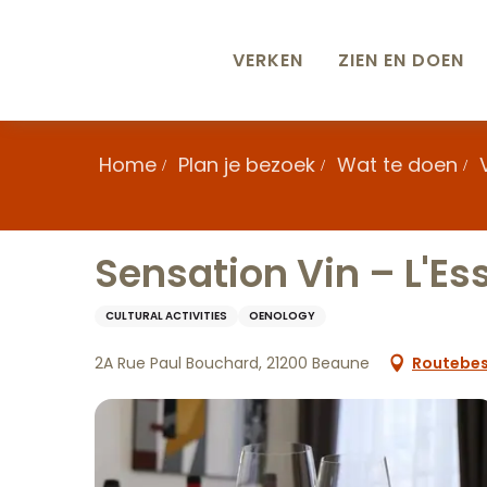
Aller
au
contenu
VERKEN
ZIEN EN DOEN
principal
Home
Plan je bezoek
Wat te doen
Sensation Vin – L'Es
CULTURAL ACTIVITIES
OENOLOGY
2A Rue Paul Bouchard, 21200 Beaune
Routebes