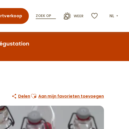
rtverkoop
NL
ZOEK OP
WEER
Voir les favoris
Dégustation
Ajouter aux favoris
Delen
Aan mijn favorieten toevoegen