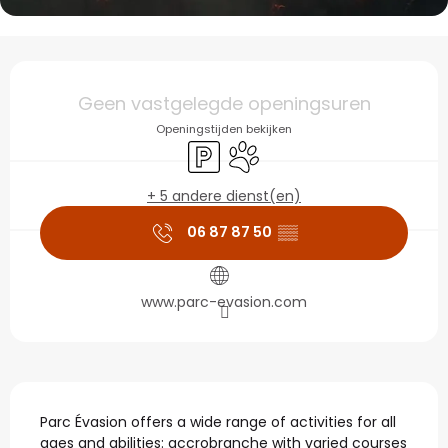
Openingstijden en con
Geen vastgelegde openingsuren
Openingstijden bekijken
Parkeerplaats
Dieren toegelaten
+ 5 andere dienst(en)
06 87 87 50
▒▒
www.parc-evasion.com
Beschrijving
Parc Évasion offers a wide range of activities for all 
ages and abilities: accrobranche with varied courses 