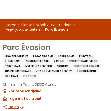
Aller
au
contenu
principal
Home
Plan je bezoek
Wat te doen
Vrijetijdsactiviteiten
Parc Évasion
Parc Évasion
LEISURE FACILITIES
ESCAPE ROOMS
LASER GAME
PAINTBALL
THEME PARK
AMUSEMENT PARK
ZIP LINE
SPORTING ACTIVITIES
PAINT-BALL
MULTIPLE ACTIVITIES
ARCHERY
BEGINNERS COURSE
ORIENTEERING RACE
UNACCOMPANIED ACTIVITY
TREE CLIMBING
FOOTBALL
FIGHTING
Chemin du Tacot, 21220 Curley
Routebeschrijving
Ik ga met de trein!
Ajouter aux favoris
Delen