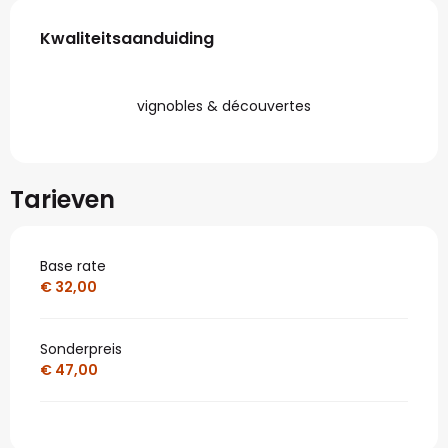
Dienstverlening
Kwaliteitsaanduiding
Kwaliteitsaanduiding
vignobles & découvertes
Tarieven
Base rate
€ 32,00
Sonderpreis
€ 47,00