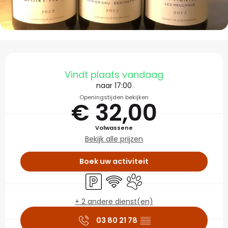
Openingstijden en con
Vindt plaats vandaag
naar 17:00
Openingstijden bekijken
€ 32,00
Volwassene
Bekijk alle prijzen
Boek uw activiteit
Parkeerplaats
Wifi
Dieren toegelaten
+ 2 andere dienst(en)
03 80 21 78
▒▒