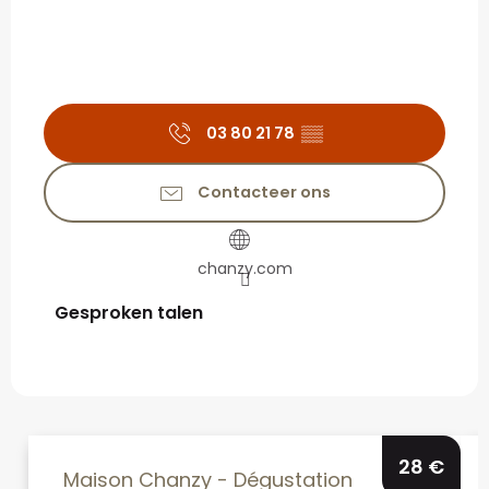
03 80 21 78
▒▒
Contacteer ons
chanzy.com
Gesproken talen
Gesproken talen
28
€
Maison Chanzy - Dégustation