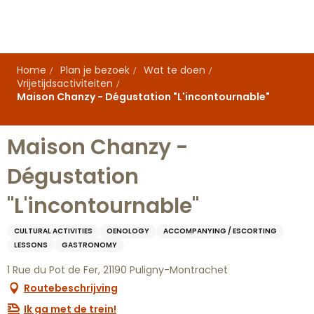
Aller
au
contenu
principal
Home
Plan je bezoek
Wat te doen
Vrijetijdsactiviteiten
Maison Chanzy - Dégustation "L'incontournable"
Maison Chanzy -
Dégustation
"L'incontournable"
CULTURAL ACTIVITIES
OENOLOGY
ACCOMPANYING / ESCORTING
LESSONS
GASTRONOMY
1 Rue du Pot de Fer, 21190 Puligny-Montrachet
Routebeschrijving
Ik ga met de trein!