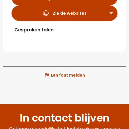
Zie de websites
Gesproken talen
Gesproken talen
Een fout melden
In contact blijven
Ontvang maandelijks het laatste nieuws, speciale