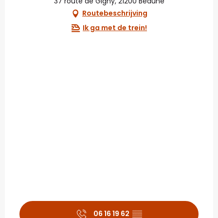
37 route de Gigny, 21200 Beaune
Routebeschrijving
Ik ga met de trein!
06 16 19 62
▒▒