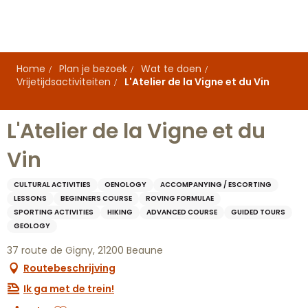
Aller
au
contenu
principal
Home
Plan je bezoek
Wat te doen
Vrijetijdsactiviteiten
L'Atelier de la Vigne et du Vin
L'Atelier de la Vigne et du
Vin
CULTURAL ACTIVITIES
OENOLOGY
ACCOMPANYING / ESCORTING
LESSONS
BEGINNERS COURSE
ROVING FORMULAE
SPORTING ACTIVITIES
HIKING
ADVANCED COURSE
GUIDED TOURS
GEOLOGY
37 route de Gigny, 21200 Beaune
Routebeschrijving
Ik ga met de trein!
Ajouter aux favoris