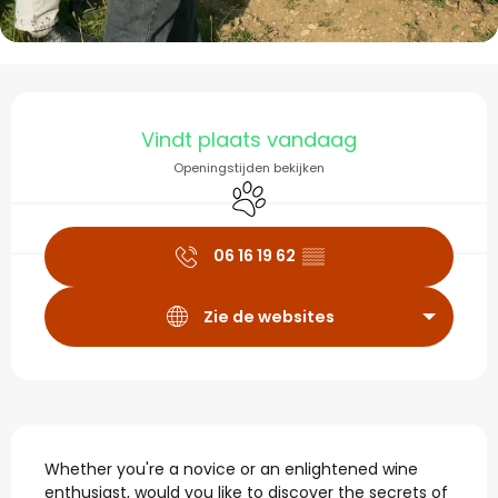
Openingstijden en con
Vindt plaats vandaag
Openingstijden bekijken
Dieren toegelaten
06 16 19 62
▒▒
Zie de websites
Beschrijving
Whether you're a novice or an enlightened wine 
enthusiast, would you like to discover the secrets of 