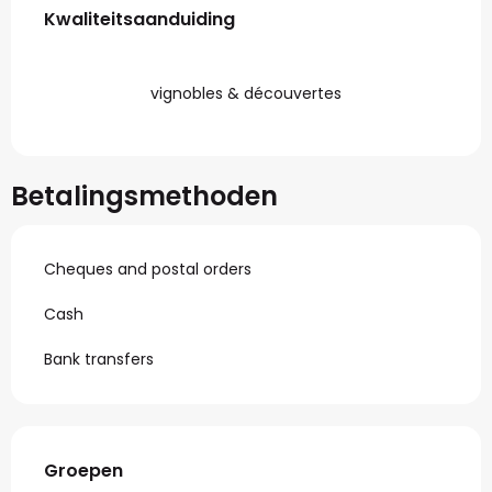
Dienstverlening
Kwaliteitsaanduiding
Kwaliteitsaanduiding
vignobles & découvertes
Betalingsmethoden
Cheques and postal orders
Cash
Bank transfers
Groepen
Groepen