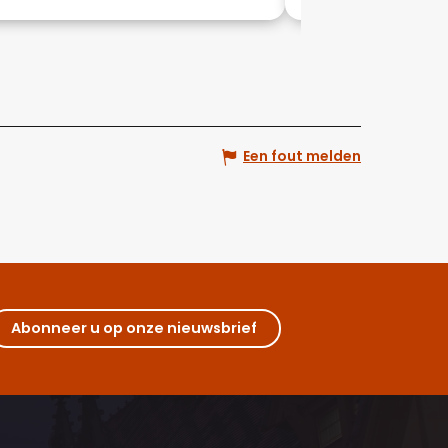
Een fout melden
Abonneer u op onze nieuwsbrief