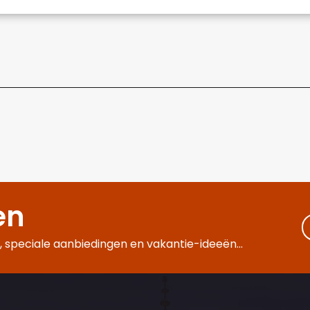
en
 speciale aanbiedingen en vakantie-ideeën...