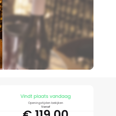
Openingstijden en co
Vindt plaats vandaag
Openingstijden bekijken
Vanaf
€ 119,00