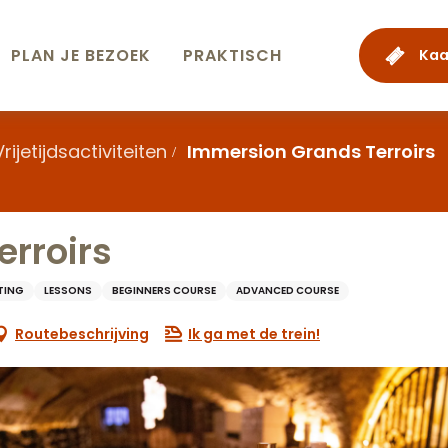
PLAN JE BEZOEK
PRAKTISCH
Kaa
Vrijetijdsactiviteiten
Immersion Grands Terroirs
rroirs
TING
LESSONS
BEGINNERS COURSE
ADVANCED COURSE
Routebeschrijving
Ik ga met de trein!