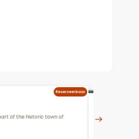
Reserveerbaar
Spa Marie
art of the historic town of
A chic and refine
original sensory 
Beaune