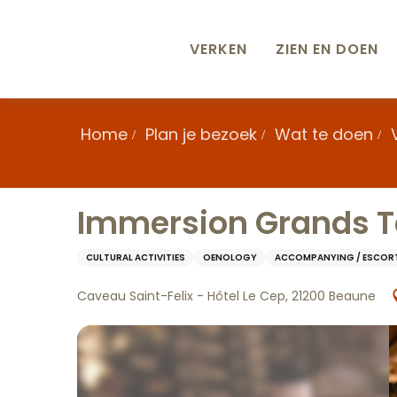
Aller
au
contenu
VERKEN
ZIEN EN DOEN
principal
Home
Plan je bezoek
Wat te doen
Immersion Grands Te
CULTURAL ACTIVITIES
OENOLOGY
ACCOMPANYING / ESCOR
Caveau Saint-Felix - Hôtel Le Cep, 21200 Beaune