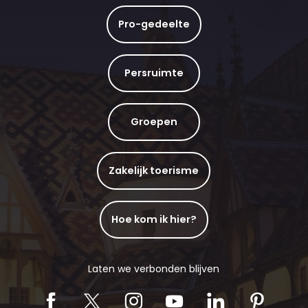
Pro-gedeelte
Persruimte
Groepen
Zakelijk toerisme
Hoe kom ik hier?
Laten we verbonden blijven