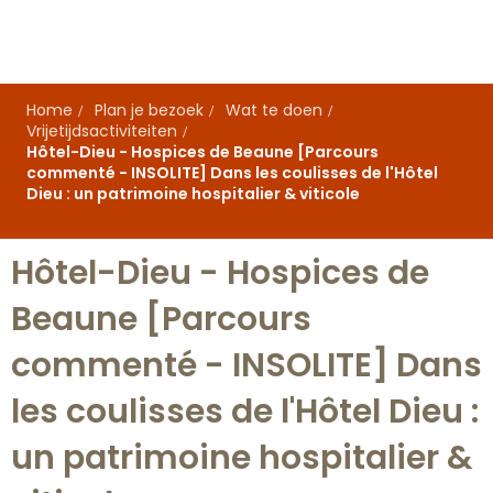
Aller
au
contenu
principal
Home
Plan je bezoek
Wat te doen
Vrijetijdsactiviteiten
Hôtel-Dieu - Hospices de Beaune [Parcours
commenté - INSOLITE] Dans les coulisses de l'Hôtel
Dieu : un patrimoine hospitalier & viticole
Hôtel-Dieu - Hospices de
Beaune [Parcours
commenté - INSOLITE] Dans
les coulisses de l'Hôtel Dieu :
un patrimoine hospitalier &