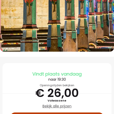
Openingstijden en con
Vindt plaats vandaag
naar 19:30
Openingstijden bekijken
€ 26,00
Volwassene
Bekijk alle prijzen