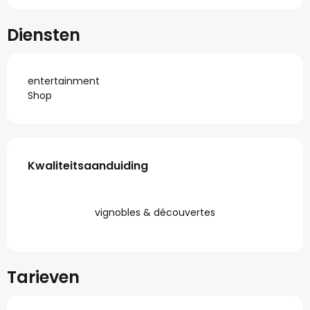
Diensten
entertainment
Shop
Dienstverlening
Kwaliteitsaanduiding
Kwaliteitsaanduiding
vignobles & découvertes
Tarieven