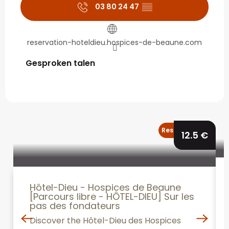
03 80 24 47
▒▒
reservation-hoteldieu.hospices-de-beaune.com
Gesproken talen
Gesproken talen
Reserveerbaar
12.5
€
Hôtel-Dieu - Hospices de Beaune
[Parcours libre - HÔTEL-DIEU] Sur les
pas des fondateurs
Discover the Hôtel-Dieu des Hospices