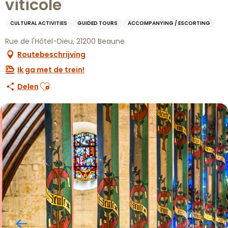
viticole
CULTURAL ACTIVITIES
GUIDED TOURS
ACCOMPANYING / ESCORTING
Rue de l'Hôtel-Dieu, 21200 Beaune
Routebeschrijving
Ik ga met de trein!
Ajouter aux favoris
Delen