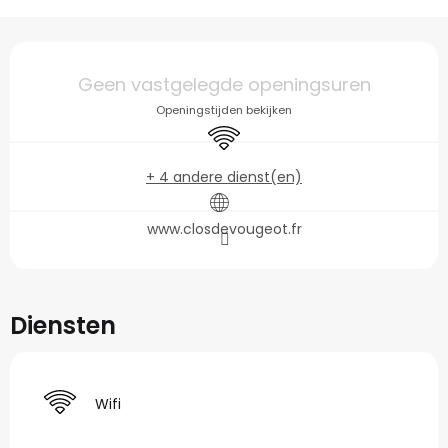
Openingstijden en con
Geen vastgelegde openingsuren
Openingstijden bekijken
Wifi
+ 4 andere dienst(en)
www.closdevougeot.fr
Diensten
Wifi