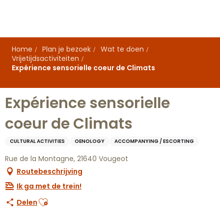
Aller
au
contenu
principal
Home
Plan je bezoek
Wat te doen
Vrijetijdsactiviteiten
Expérience sensorielle coeur de Climats
Expérience sensorielle
coeur de Climats
CULTURAL ACTIVITIES
OENOLOGY
ACCOMPANYING / ESCORTING
Rue de la Montagne, 21640 Vougeot
Routebeschrijving
Ik ga met de trein!
Ajouter aux favoris
Delen