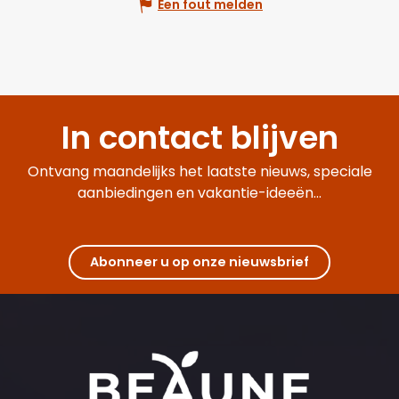
Een fout melden
In contact blijven
Ontvang maandelijks het laatste nieuws, speciale
aanbiedingen en vakantie-ideeën...
Abonneer u op onze nieuwsbrief