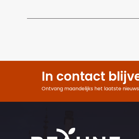
In contact blijv
Ontvang maandelijks het laatste nieuws,