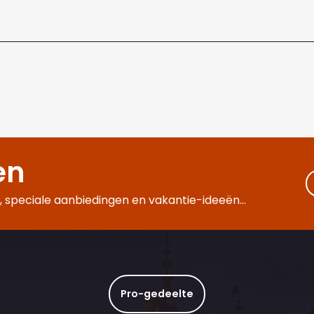
en
 speciale aanbiedingen en vakantie-ideeën...
Pro-gedeelte