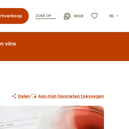
rtverkoop
NL
ZOEK OP
WEER
Voir les favoris
n vins
Ajouter aux favoris
Delen
Aan mijn favorieten toevoegen