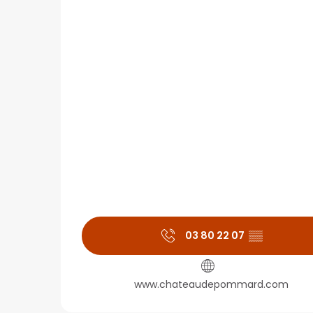
03 80 22 07
▒▒
www.chateaudepommard.com