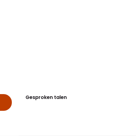
Gesproken talen
Gesproken talen