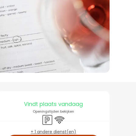
Openingstijden en co
Vindt plaats vandaag
Openingstijden bekijken
Parkeerplaats
Wifi
+ 1 andere dienst(en)