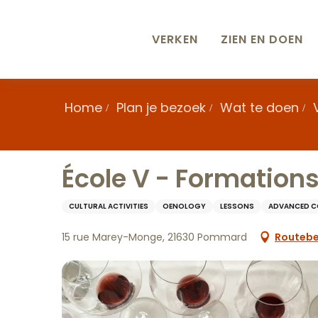
Aller
au
contenu
VERKEN
ZIEN EN DOEN
principal
Home
Plan je bezoek
Wat te doen
École V - Formation
CULTURAL ACTIVITIES
OENOLOGY
LESSONS
ADVANCED C
15 rue Marey-Monge, 21630 Pommard
Routebe