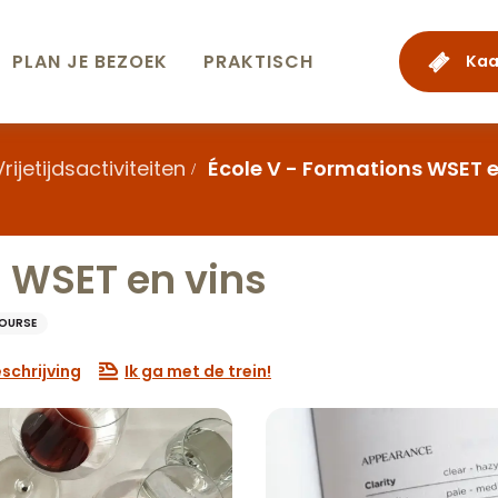
PLAN JE BEZOEK
PRAKTISCH
Kaa
Vrijetijdsactiviteiten
École V - Formations WSET e
s WSET en vins
OURSE
schrijving
Ik ga met de trein!