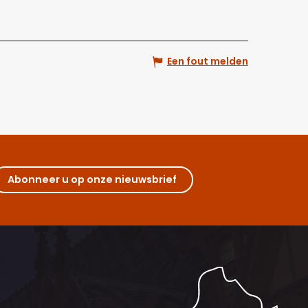
Een fout melden
Abonneer u op onze nieuwsbrief