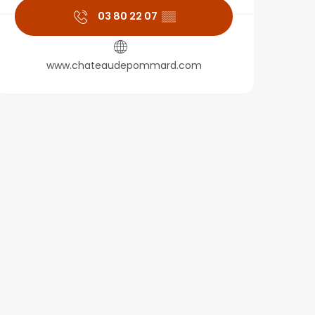
03 80 22 07
▒▒
www.chateaudepommard.com