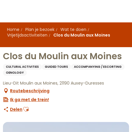
Aller
au
contenu
principal
Home
Plan je bezoek
Wat te doen
Vrijetijdsactiviteiten
Clos du Moulin aux Moines
Clos du Moulin aux Moines
CULTURAL ACTIVITIES
GUIDED TOURS
ACCOMPANYING / ESCORTING
OENOLOGY
Lieu-Dit Moulin aux Moines, 21190 Auxey-Duresses
Routebeschrijving
Ik ga met de trein!
Ajouter aux favoris
Delen