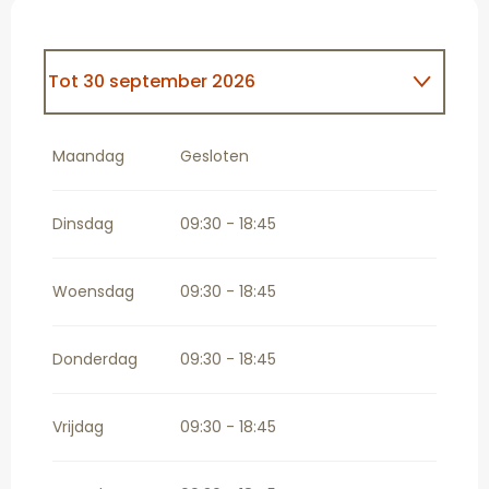
Tot
30 september 2026
Vanaf
1 oktober 2026
tot
31 oktober
2026
Maandag
Gesloten
Vanaf
1 november 2026
tot
31 maart
2027
Dinsdag
09:30 - 18:45
Woensdag
09:30 - 18:45
Donderdag
09:30 - 18:45
Vrijdag
09:30 - 18:45