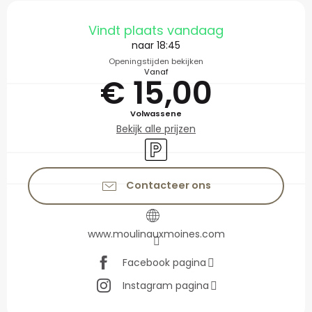
Openingstijden en con
Vindt plaats vandaag
naar 18:45
Openingstijden bekijken
Vanaf
€ 15,00
Volwassene
Bekijk alle prijzen
Parkeerplaats
Contacteer ons
www.moulinauxmoines.com
Facebook pagina
Instagram pagina