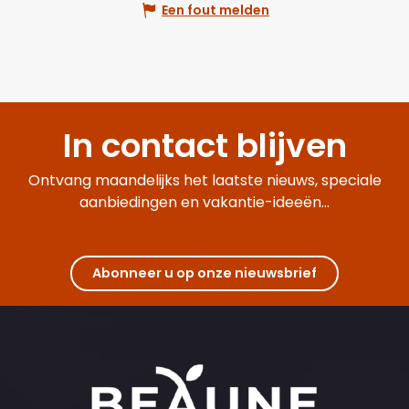
Een fout melden
In contact blijven
Ontvang maandelijks het laatste nieuws, speciale
aanbiedingen en vakantie-ideeën...
Abonneer u op onze nieuwsbrief