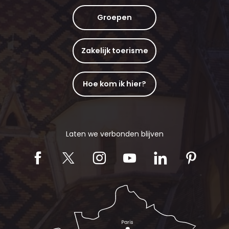
Groepen
Zakelijk toerisme
Hoe kom ik hier?
Laten we verbonden blijven