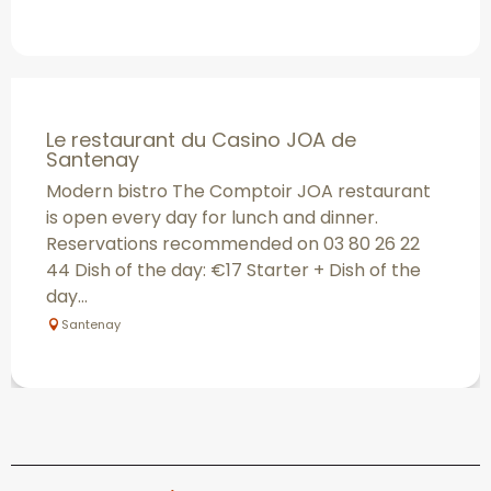
Le restaurant du Casino JOA de
Santenay
Modern bistro The Comptoir JOA restaurant
is open every day for lunch and dinner.
Reservations recommended on 03 80 26 22
44 Dish of the day: €17 Starter + Dish of the
day...
Santenay