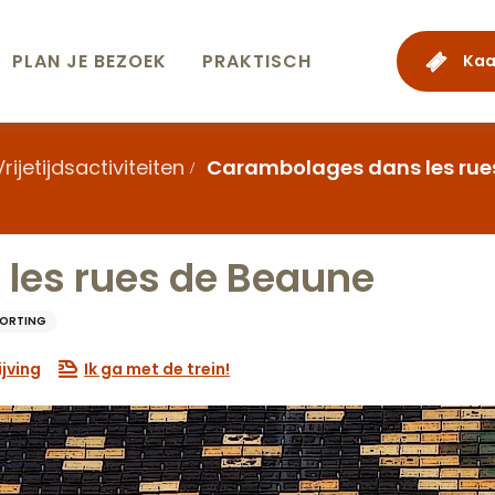
PLAN JE BEZOEK
PRAKTISCH
Kaa
Vrijetijdsactiviteiten
Carambolages dans les rue
les rues de Beaune
CORTING
jving
Ik ga met de trein!