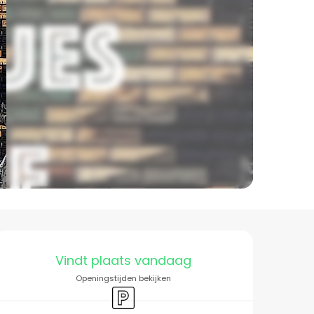
Openingstijden en co
Vindt plaats vandaag
Openingstijden bekijken
Parkeerplaats