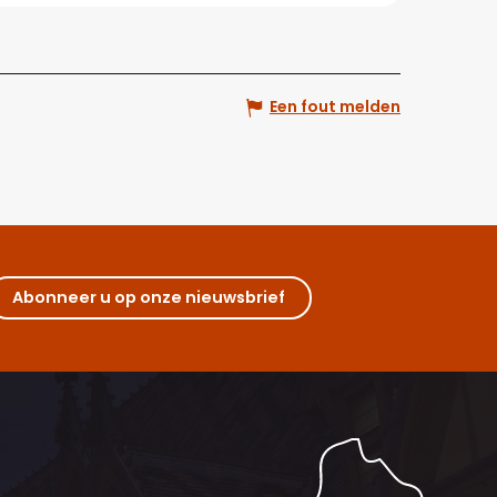
Een fout melden
Abonneer u op onze nieuwsbrief