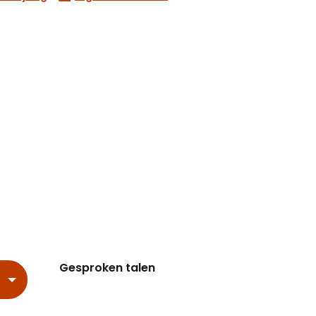
Gesproken talen
Gesproken talen