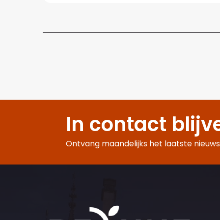
In contact blijv
Ontvang maandelijks het laatste nieuws,