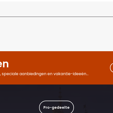
en
 speciale aanbiedingen en vakantie-ideeën...
Pro-gedeelte