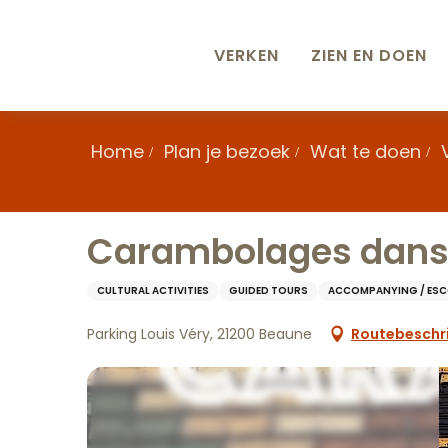
Aller
au
contenu
VERKEN
ZIEN EN DOEN
principal
Home
Plan je bezoek
Wat te doen
Carambolages dans 
CULTURAL ACTIVITIES
GUIDED TOURS
ACCOMPANYING / ES
Parking Louis Véry, 21200 Beaune
Routebeschri