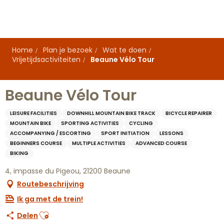
Aller
au
contenu
principal
Home
Plan je bezoek
Wat te doen
Vrijetijdsactiviteiten
Beaune Vélo Tour
Beaune Vélo Tour
LEISURE FACILITIES
DOWNHILL MOUNTAIN BIKE TRACK
BICYCLE REPAIRER
MOUNTAIN BIKE
SPORTING ACTIVITIES
CYCLING
ACCOMPANYING / ESCORTING
SPORT INITIATION
LESSONS
BEGINNERS COURSE
MULTIPLE ACTIVITIES
ADVANCED COURSE
BIKING
4, impasse du Pigeou, 21200 Beaune
Routebeschrijving
Ik ga met de trein!
Ajouter aux favoris
Delen