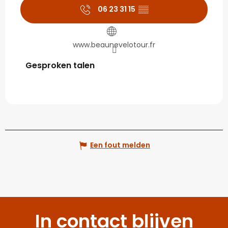
06 23 31 15
▒▒
www.beaunevelotour.fr
Gesproken talen
Gesproken talen
Een fout melden
In contact blijven