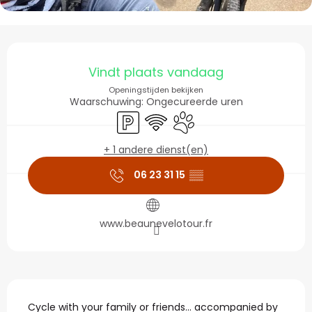
Openingstijden en con
Vindt plaats vandaag
Openingstijden bekijken
Waarschuwing: Ongecureerde uren
Parkeerplaats
Wifi
Dieren toegelaten
+ 1 andere dienst(en)
06 23 31 15
▒▒
www.beaunevelotour.fr
Beschrijving
Cycle with your family or friends... accompanied by 