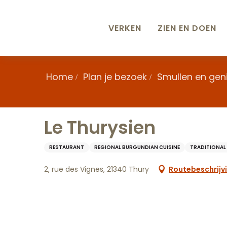
Aller
au
contenu
VERKEN
ZIEN EN DOEN
principal
Home
Plan je bezoek
Smullen en gen
Le Thurysien
RESTAURANT
REGIONAL BURGUNDIAN CUISINE
TRADITIONAL 
2, rue des Vignes, 21340 Thury
Routebeschrijv