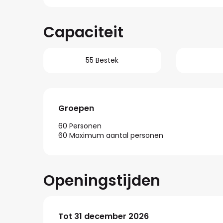
Capaciteit
55 Bestek
Groepen
Groepen
60 Personen
60 Maximum aantal personen
Openingstijden
Vanaf
Tot
31 december 2026
5 januari 2026
tot
31 december 2