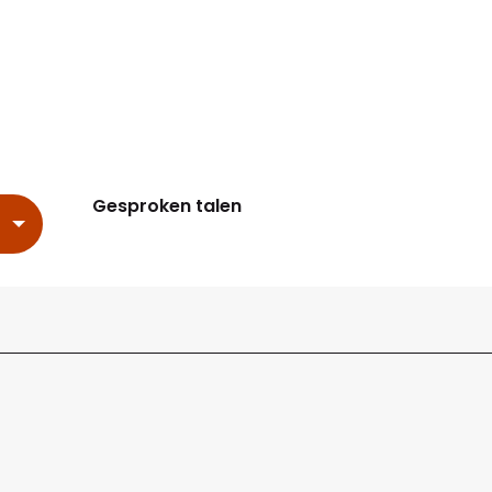
Gesproken talen
Gesproken talen