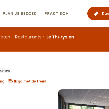
PLAN JE BEZOEK
PRAKTISCH
Kaa
ieten
Restaurants
Le Thurysien
CUISINE
ing
Ik ga met de trein!