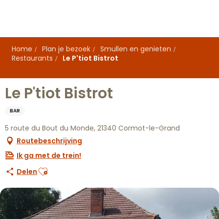
Aller
au
contenu
principal
Home
Plan je bezoek
Smullen en genieten
Restaurants
Le P'tiot Bistrot
Le P'tiot Bistrot
BAR
5 route du Bout du Monde, 21340 Cormot-le-Grand
Routebeschrijving
Ik ga met de trein!
Ajouter aux favoris
Delen