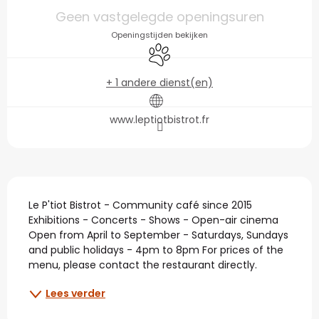
Openingstijden en con
Geen vastgelegde openingsuren
Openingstijden bekijken
Dieren toegelaten
+ 1 andere dienst(en)
www.leptiotbistrot.fr
Beschrijving
Le P'tiot Bistrot - Community café since 2015 
Exhibitions - Concerts - Shows - Open-air cinema 
Open from April to September - Saturdays, Sundays 
and public holidays - 4pm to 8pm For prices of the 
menu, please contact the restaurant directly.
Lees verder