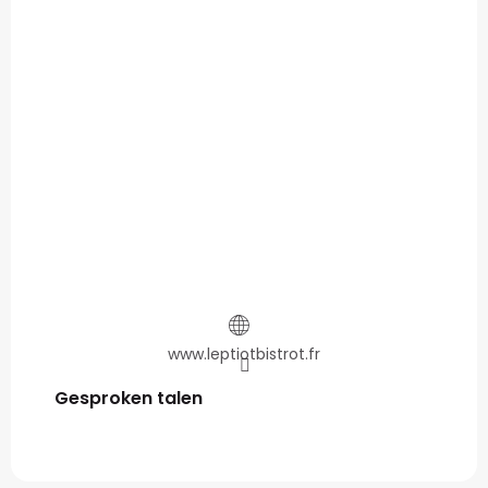
www.leptiotbistrot.fr
Gesproken talen
Gesproken talen