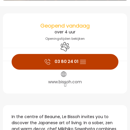
Openingstijden en con
Geopend vandaag
over 4 uur
Openingstijden bekijken
Dieren toegelaten
03 80 24 01
▒▒
www.bissoh.com
Beschrijving
In the centre of Beaune, Le Bissoh invites you to 
discover the Japanese art of living. In a sober, zen 
and warm decor, chef Mikihiko Sawahata combines 