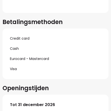
Betalingsmethoden
Credit card
Cash
Eurocard - Mastercard
Visa
Openingstijden
Vanaf
Tot
31 december 2026
5 januari 2026
tot
31 december 2026