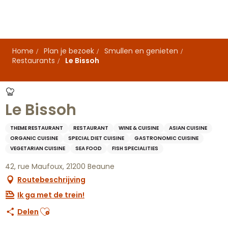
Aller
au
contenu
principal
Home
Plan je bezoek
Smullen en genieten
Restaurants
Le Bissoh
Le Bissoh
THEME RESTAURANT
RESTAURANT
WINE & CUISINE
ASIAN CUISINE
ORGANIC CUISINE
SPECIAL DIET CUISINE
GASTRONOMIC CUISINE
VEGETARIAN CUISINE
SEA FOOD
FISH SPECIALITIES
42, rue Maufoux, 21200 Beaune
Routebeschrijving
Ik ga met de trein!
Ajouter aux favoris
Delen