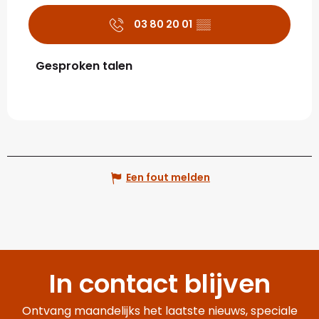
03 80 20 01
▒▒
Gesproken talen
Gesproken talen
Een fout melden
In contact blijven
Ontvang maandelijks het laatste nieuws, speciale