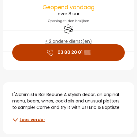
Openingstijden en con
Geopend vandaag
over 8 uur
Openingstijden bekijken
Dieren toegelaten
+ 2 andere dienst(en)
03 80 20 01
▒▒
Beschrijving
L'Alchimiste Bar Beaune A stylish decor, an original 
menu, beers, wines, cocktails and unusual platters 
to sample! Come and try it with us! Eric & Baptiste
Lees verder