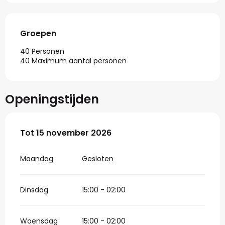
Groepen
Groepen
40 Personen
40 Maximum aantal personen
Openingstijden
Vanaf
Tot
15 november 2026
3 april 2026
tot
15 november 2026
Maandag
Gesloten
Dinsdag
15:00 - 02:00
Woensdag
15:00 - 02:00