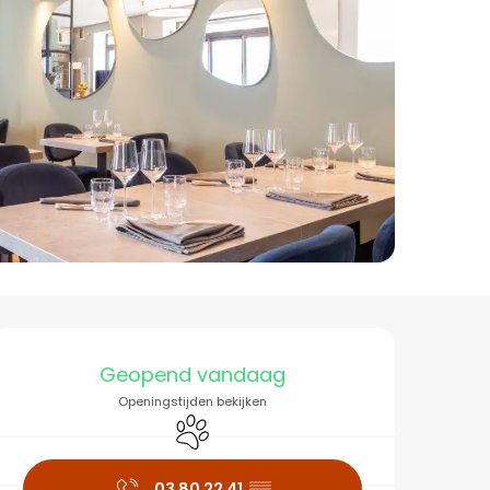
Openingstijden en co
Geopend vandaag
Openingstijden bekijken
Dieren toegelaten
03 80 22 41
▒▒