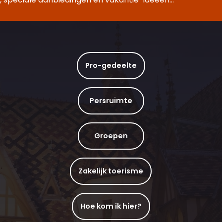
Pro-gedeelte
Persruimte
Groepen
Zakelijk toerisme
Hoe kom ik hier?