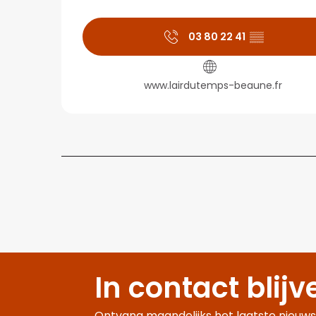
03 80 22 41
▒▒
www.lairdutemps-beaune.fr
In contact blijv
Ontvang maandelijks het laatste nieuws,