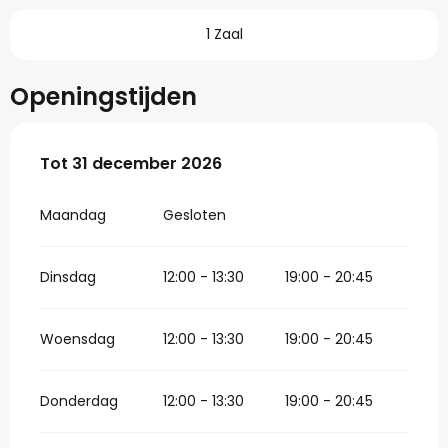
1 Zaal
Openingstijden
Vanaf
Tot
31 december 2026
5 januari 2026
tot
31 december 2026
Maandag
Gesloten
Dinsdag
12:00 - 13:30
19:00 - 20:45
Woensdag
12:00 - 13:30
19:00 - 20:45
Donderdag
12:00 - 13:30
19:00 - 20:45