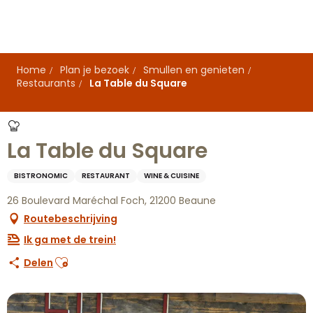
Aller
au
contenu
principal
Home
Plan je bezoek
Smullen en genieten
Restaurants
La Table du Square
La Table du Square
BISTRONOMIC
RESTAURANT
WINE & CUISINE
26 Boulevard Maréchal Foch, 21200 Beaune
Routebeschrijving
Ik ga met de trein!
Ajouter aux favoris
Delen