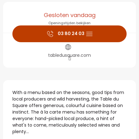
Openingstijden en con
Gesloten vandaag
Openingstijden bekijken
03 80 24 03
▒▒
tabledusquare.com
Beschrijving
With a menu based on the seasons, good tips from 
local producers and wild harvesting, the Table du 
Square offers generous, colourful cuisine based on 
instinct. The à la carte menu has something for 
everyone: hand-picked local produce, a hint of 
what's to come, meticulously selected wines and 
plenty...