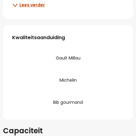
Lees verder
Dienstverlening
Kwaliteitsaanduiding
Kwaliteitsaanduiding
Gault Millau
Michelin
Bib gourmand
Capaciteit