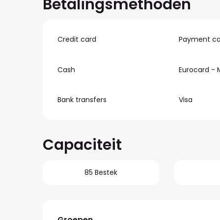
Betalingsmethoden
Credit card
Payment ca
Cash
Eurocard - 
Bank transfers
Visa
Capaciteit
85 Bestek
Groepen
Groepen