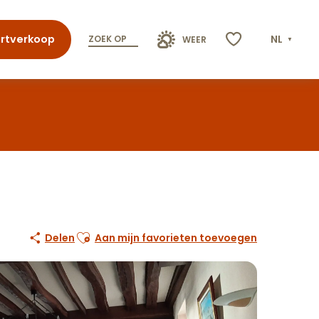
rtverkoop
NL
ZOEK OP
WEER
Voir les favoris
Ajouter aux favoris
Delen
Aan mijn favorieten toevoegen