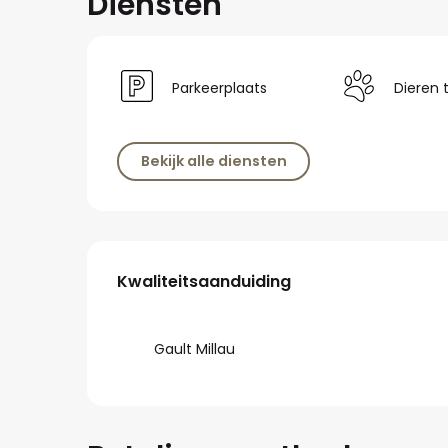
Diensten
Parkeerplaats
Dieren 
Bekijk alle diensten
Dienstverlening
Kwaliteitsaanduiding
Kwaliteitsaanduiding
Gault Millau