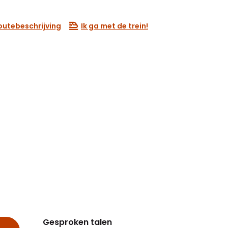
outebeschrijving
Ik ga met de trein!
Gesproken talen
Gesproken talen