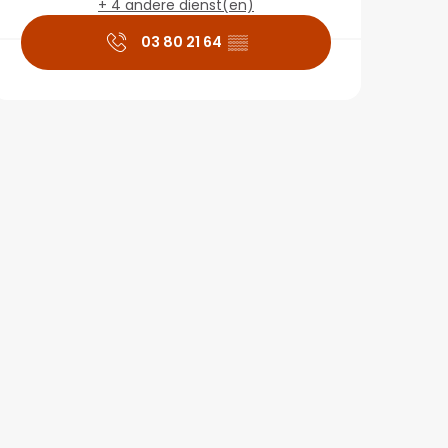
+ 4 andere dienst(en)
03 80 21 64
▒▒