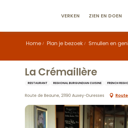
Aller
au
contenu
VERKEN
ZIEN EN DOEN
principal
Home
Plan je bezoek
Smullen en gen
La Crémaillère
RESTAURANT
REGIONAL BURGUNDIAN CUISINE
FRENCH REGI
Route de Beaune, 21190 Auxey-Duresses
Route