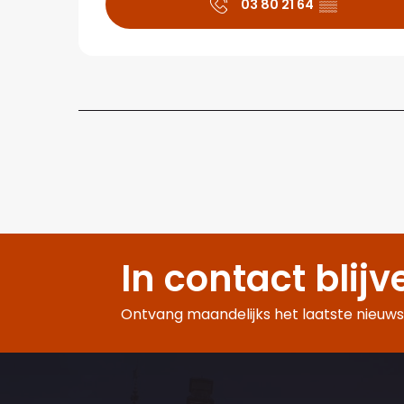
03 80 21 64
▒▒
In contact blijv
Ontvang maandelijks het laatste nieuws,