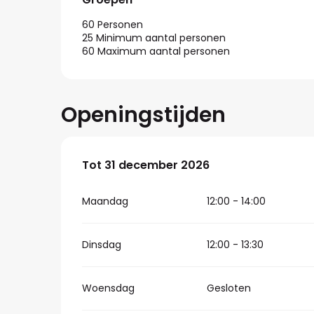
60 Personen
25 Minimum aantal personen
60 Maximum aantal personen
Openingstijden
Vanaf
Tot
31 december 2026
5 januari 2026
tot
31 december 2
Maandag
12:00 - 14:00
Dinsdag
12:00 - 13:30
Woensdag
Gesloten