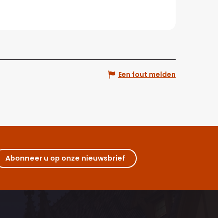
Een fout melden
Abonneer u op onze nieuwsbrief