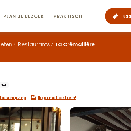
PLAN JE BEZOEK
PRAKTISCH
Kaa
ieten
Restaurants
La Crémaillère
ONAL
beschrijving
Ik ga met de trein!