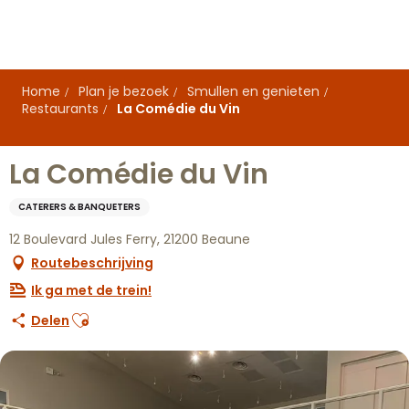
Aller
au
contenu
principal
Home
Plan je bezoek
Smullen en genieten
Restaurants
La Comédie du Vin
La Comédie du Vin
CATERERS & BANQUETERS
12 Boulevard Jules Ferry, 21200 Beaune
Routebeschrijving
Ik ga met de trein!
Ajouter aux favoris
Delen