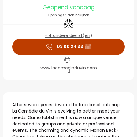
Openingstijden en con
Geopend vandaag
Openingstijden bekijken
Met airco
+ 4 andere dienst(en)
03 80 24 88
▒▒
www.lacomedieduvin.com
Beschrijving
After several years devoted to traditional catering, 
La Comédie du Vin is evolving to better meet your 
needs. Our establishment is now a unique venue, 
dedicated to groups and private or professional 
events. The charming and dynamic Manon Beck-
Chapelle is taking up the challenge of making the 