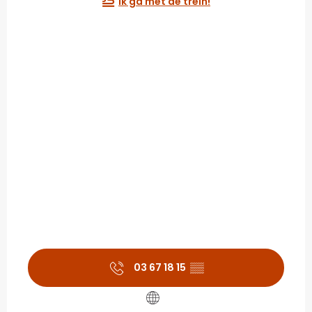
Ik ga met de trein!
03 67 18 15
▒▒