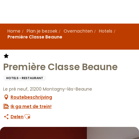
Aller
au
contenu
principal
Home
Plan je bezoek
Overnachten
Hotels
Première Classe Beaune
Première Classe Beaune
HOTELS - RESTAURANT
Le pré neuf, 21200 Montagny-lès-Beaune
Routebeschrijving
Ik ga met de trein!
Ajouter aux favoris
Delen