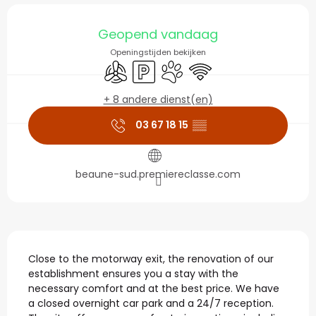
Openingstijden en con
Geopend vandaag
Openingstijden bekijken
Met airco
Parkeerplaats
Dieren toegelaten
Wifi
+ 8 andere dienst(en)
03 67 18 15
▒▒
beaune-sud.premiereclasse.com
Beschrijving
Close to the motorway exit, the renovation of our 
establishment ensures you a stay with the 
necessary comfort and at the best price. We have 
a closed overnight car park and a 24/7 reception. 