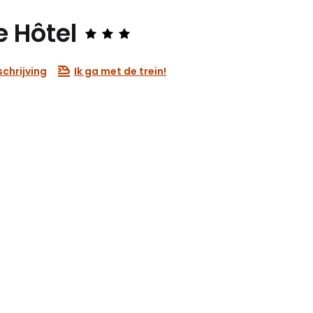
e Hôtel
chrijving
Ik ga met de trein!