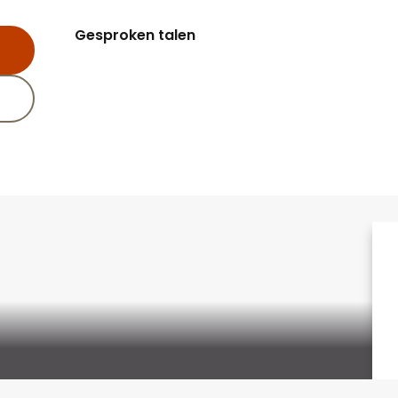
Gesproken talen
Gesproken talen