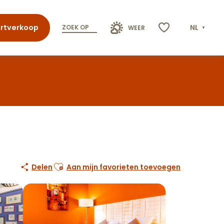
rtverkoop
NL
ZOEK OP
WEER
Voir les favoris
Ajouter aux favoris
Delen
Aan mijn favorieten toevoegen