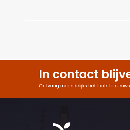
In contact blijv
Ontvang maandelijks het laatste nieuws,