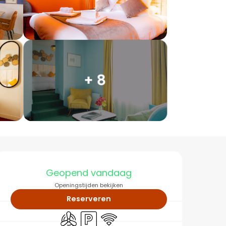
+ 8
Openingstijden en co
Geopend vandaag
Openingstijden bekijken
Reserveren
Met airco
Parkeerplaats
Wifi