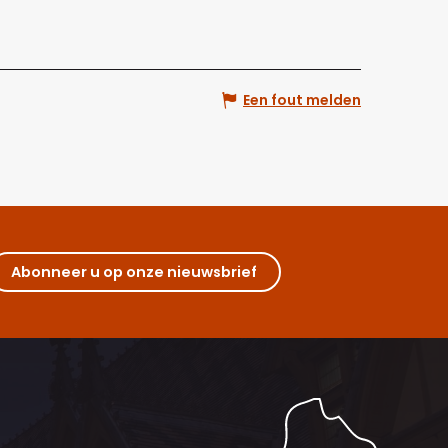
Een fout melden
Abonneer u op onze nieuwsbrief