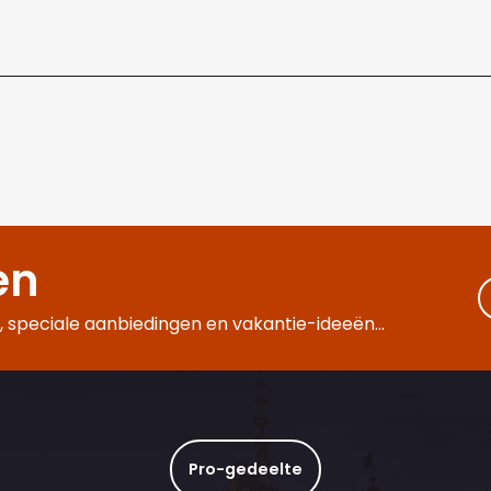
en
 speciale aanbiedingen en vakantie-ideeën...
Pro-gedeelte