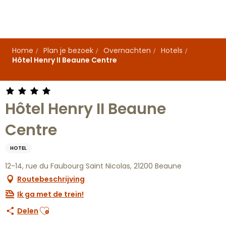
Aller
au
contenu
principal
Home
Plan je bezoek
Overnachten
Hotels
Hôtel Henry II Beaune Centre
Hôtel Henry II Beaune
Centre
HOTEL
12-14, rue du Faubourg Saint Nicolas, 21200 Beaune
Routebeschrijving
Ik ga met de trein!
Ajouter aux favoris
Delen