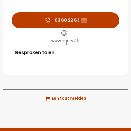
03 80 22 83
▒▒
www.henry2.fr
Gesproken talen
Gesproken talen
Een fout melden