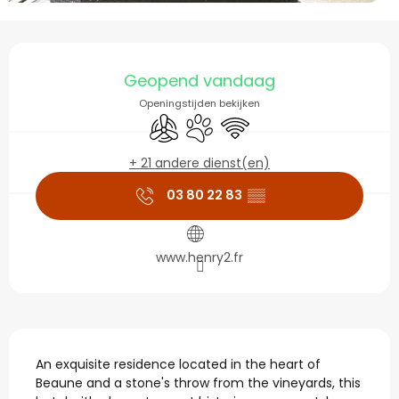
Openingstijden en con
Geopend vandaag
Openingstijden bekijken
Met airco
Dieren toegelaten
Wifi
+ 21 andere dienst(en)
03 80 22 83
▒▒
www.henry2.fr
Beschrijving
An exquisite residence located in the heart of 
Beaune and a stone's throw from the vineyards, this 