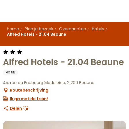
Aller
au
contenu
principal
Home
Plan je bezoek
Overnachten
Hotels
Alfred Hotels - 21.04 Beaune
Alfred Hotels - 21.04 Beaune
HOTEL
45, rue du Faubourg Madeleine, 21200 Beaune
Routebeschrijving
Ik ga met de trein!
Ajouter aux favoris
Delen