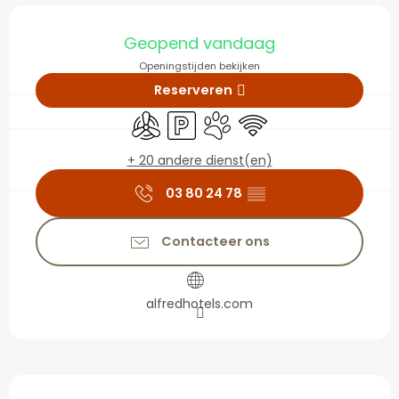
Openingstijden en con
Geopend vandaag
Openingstijden bekijken
Reserveren
Met airco
Parkeerplaats
Dieren toegelaten
Wifi
+ 20 andere dienst(en)
03 80 24 78
▒▒
Contacteer ons
alfredhotels.com
Beschrijving