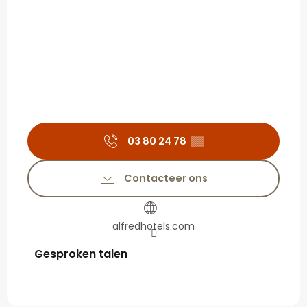
03 80 24 78
▒▒
Contacteer ons
alfredhotels.com
Gesproken talen
Gesproken talen