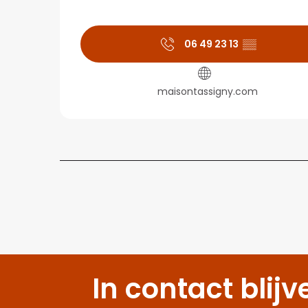
06 49 23 13
▒▒
maisontassigny.com
In contact blijv