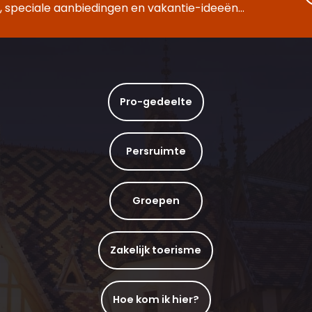
 speciale aanbiedingen en vakantie-ideeën...
Pro-gedeelte
Persruimte
Groepen
Zakelijk toerisme
Hoe kom ik hier?