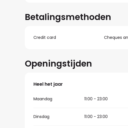
Betalingsmethoden
Credit card
Cheques and
Openingstijden
Heel het jaar
Heel het jaar
Maandag
11:00 - 23:00
Dinsdag
11:00 - 23:00