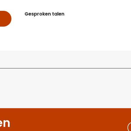
Gesproken talen
Gesproken talen
en