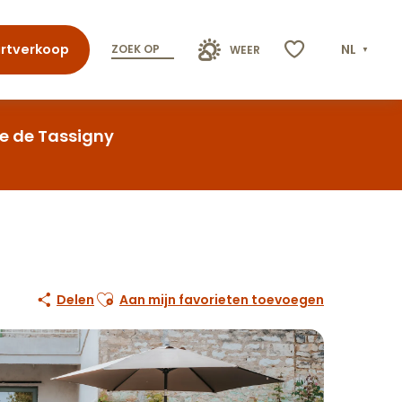
rtverkoop
NL
ZOEK OP
WEER
Voir les favoris
me de Tassigny
Ajouter aux favoris
Delen
Aan mijn favorieten toevoegen