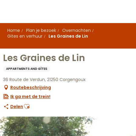
Aller
au
contenu
principal
Home
Plan je bezoek
Overnachten
Gites en verhuur
Les Graines de Lin
Les Graines de Lin
APPARTMENTS AND GÎTES
36 Route de Verdun, 21250 Corgengoux
Routebeschrijving
Ik ga met de trein!
Ajouter aux favoris
Delen