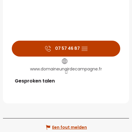
07 57 46 87
▒▒
www.domaineunairdecampagne.fr
Gesproken talen
Gesproken talen
Een fout melden