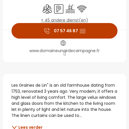
Openingstijden en con
Met airco
Parkeerplaats
Zwembad
Wifi
+ 45 andere dienst(en)
07 57 46 87
▒▒
www.domaineunairdecampagne.fr
Beschrijving
Les Graines de Lin" is an old farmhouse dating from 
1753, renovated 3 years ago. Very modern, it offers a 
high level of living comfort. The large velux windows 
and glass doors from the kitchen to the living room 
let in plenty of light and let nature into the house. 
The linen curtains can be used to...
Lees verder