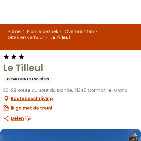
Aller
au
contenu
principal
Home
Plan je bezoek
Overnachten
Gites en verhuur
Le Tilleul
Le Tilleul
APPARTMENTS AND GÎTES
26-28 Route du Bout du Monde, 21340 Cormot-le-Grand
Routebeschrijving
Ik ga met de trein!
Ajouter aux favoris
Delen