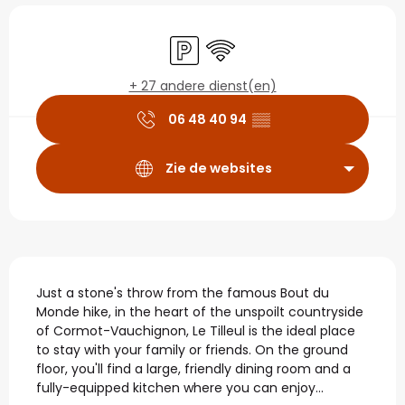
Openingstijden en con
Parkeerplaats
Wifi
+ 27 andere dienst(en)
06 48 40 94
▒▒
Zie de websites
Beschrijving
Just a stone's throw from the famous Bout du 
Monde hike, in the heart of the unspoilt countryside 
of Cormot-Vauchignon, Le Tilleul is the ideal place 
to stay with your family or friends. On the ground 
floor, you'll find a large, friendly dining room and a 
fully-equipped kitchen where you can enjoy...