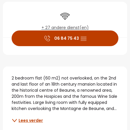
Openingstijden en con
Wifi
+ 27 andere dienst(en)
06 84 75 43
▒▒
Beschrijving
2 bedroom flat (60 m2) not overlooked, on the 2nd 
and last floor of an 18th century mansion located in 
the historical centre of Beaune, a renowned area, 
200m from the Hospices and the famous Wine Sale 
festivities. Large living room with fully equipped 
kitchen overlooking the Montagne de Beaune, and...
Lees verder