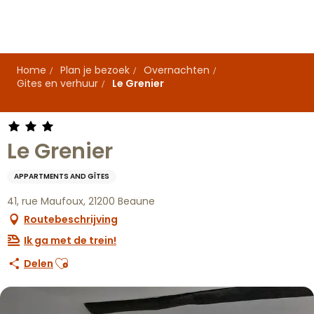
Aller
au
contenu
principal
Home
Plan je bezoek
Overnachten
Gites en verhuur
Le Grenier
Le Grenier
APPARTMENTS AND GÎTES
41, rue Maufoux, 21200 Beaune
Routebeschrijving
Ik ga met de trein!
Ajouter aux favoris
Delen