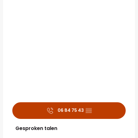
06 84 75 43
▒▒
Gesproken talen
Gesproken talen