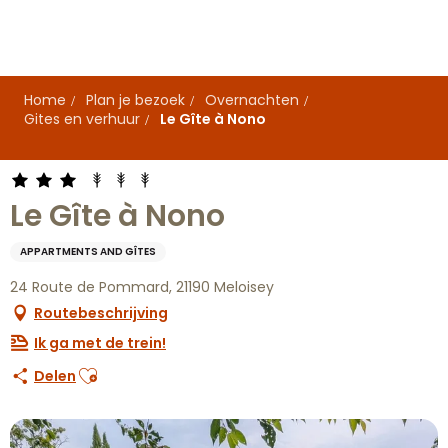
Aller
au
contenu
principal
Home
Plan je bezoek
Overnachten
Gites en verhuur
Le Gîte à Nono
Le Gîte à Nono
APPARTMENTS AND GÎTES
24 Route de Pommard, 21190 Meloisey
Routebeschrijving
Ik ga met de trein!
Ajouter aux favoris
Delen