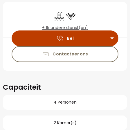
Openingstijden en con
Zwembad
Wifi
+ 15 andere dienst(en)
Bel
Contacteer ons
Capaciteit
4 Personen
2 Kamer(s)