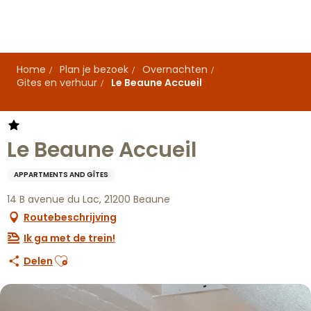
Aller
au
contenu
principal
Home
Plan je bezoek
Overnachten
Gites en verhuur
Le Beaune Accueil
Le Beaune Accueil
APPARTMENTS AND GÎTES
14 B avenue du Lac, 21200 Beaune
Routebeschrijving
Ik ga met de trein!
Ajouter aux favoris
Delen