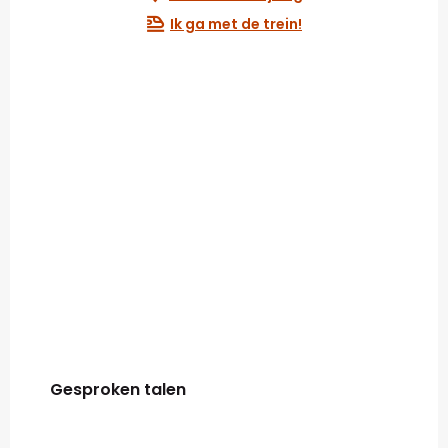
Ik ga met de trein!
Gesproken talen
Gesproken talen