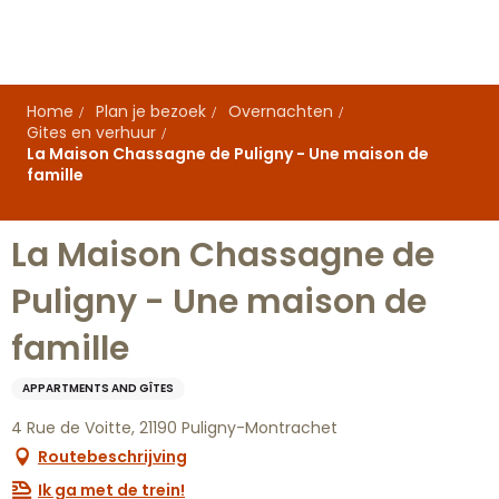
Aller
au
contenu
principal
Home
Plan je bezoek
Overnachten
Gites en verhuur
La Maison Chassagne de Puligny - Une maison de
famille
La Maison Chassagne de
Puligny - Une maison de
famille
APPARTMENTS AND GÎTES
4 Rue de Voitte, 21190 Puligny-Montrachet
Routebeschrijving
Ik ga met de trein!