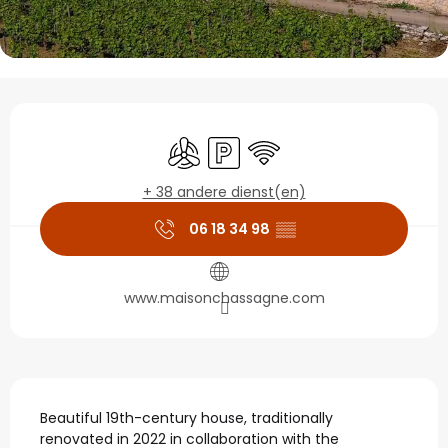
Openingstijden en con
Met airco
Parkeerplaats
Wifi
+ 38 andere dienst(en)
06 18 34 98
▒▒
www.maisonchassagne.com
Beschrijving
Beautiful 19th-century house, traditionally 
renovated in 2022 in collaboration with the 