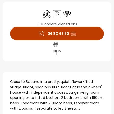
Openingstijden en con
Met airco
Parkeerplaats
Wifi
+ 31 andere dienst(en)
06 80 63 50
▒▒
bit.ly
Beschrijving
Close to Beaune in a pretty, quiet, flower-filled 
village. Bright, spacious first-floor flat in the owners' 
house with independent access. Large living room 
opening onto fitted kitchen. 2 bedrooms with 160cm 
beds, 1 bedroom with 2 90cm beds, 1 shower room 
with 2 basins, 1 separate toilet. Sheets,...