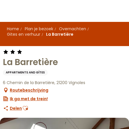
Aller
au
contenu
principal
Home
Plan je bezoek
Overnachten
Gites en verhuur
La Barretière
La Barretière
APPARTMENTS AND GÎTES
6 Chemin de la Barretière, 21200 Vignoles
Routebeschrijving
Ik ga met de trein!
Ajouter aux favoris
Delen