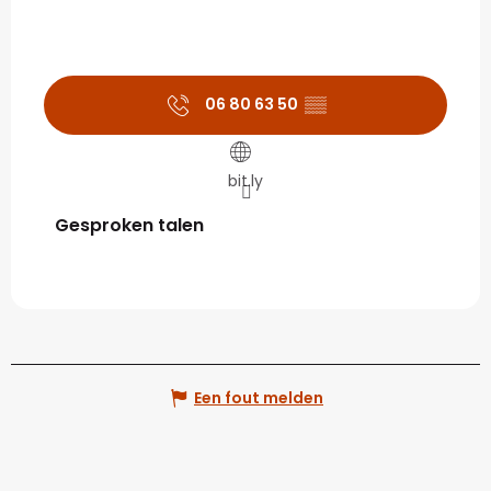
06 80 63 50
▒▒
bit.ly
Gesproken talen
Gesproken talen
Een fout melden