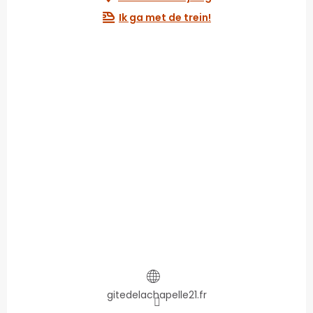
Ik ga met de trein!
gitedelachapelle21.fr