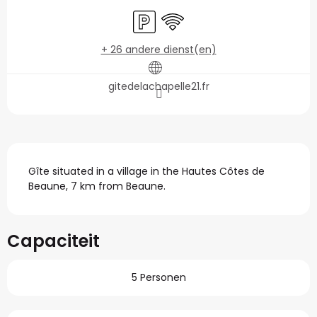
Openingstijden en con
Parkeerplaats
Wifi
+ 26 andere dienst(en)
gitedelachapelle21.fr
Beschrijving
Gîte situated in a village in the Hautes Côtes de 
Beaune, 7 km from Beaune.
Capaciteit
5 Personen