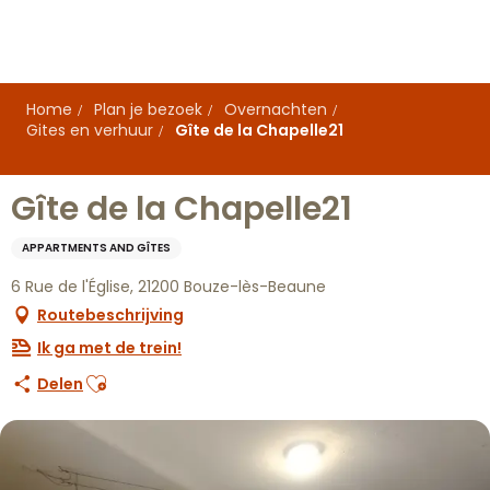
Aller
au
contenu
principal
Home
Plan je bezoek
Overnachten
Gites en verhuur
Gîte de la Chapelle21
Gîte de la Chapelle21
APPARTMENTS AND GÎTES
6 Rue de l'Église, 21200 Bouze-lès-Beaune
Routebeschrijving
Ik ga met de trein!
Ajouter aux favoris
Delen