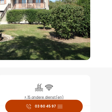
Openingstijden en co
Zwembad
Wifi
+ 15 andere dienst(en)
03 80 45 97
▒▒