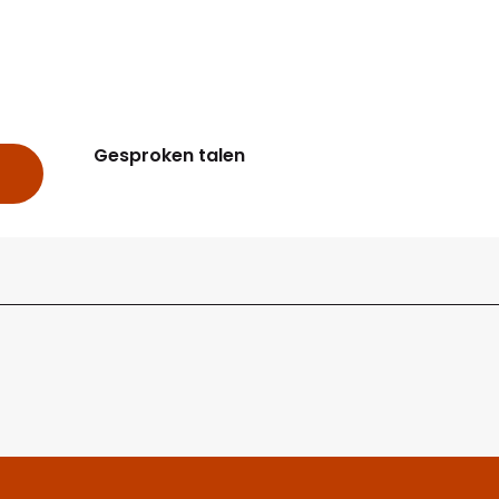
Gesproken talen
Gesproken talen