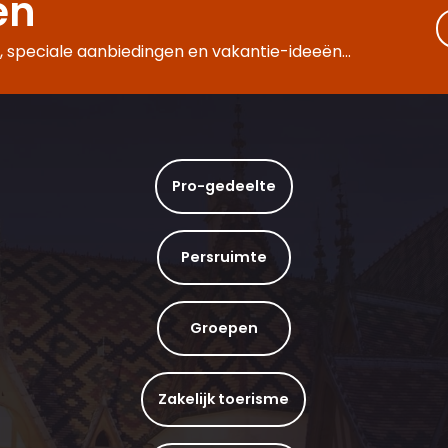
en
 speciale aanbiedingen en vakantie-ideeën...
Pro-gedeelte
Persruimte
Groepen
Zakelijk toerisme