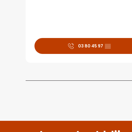
03 80 45 97
▒▒