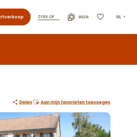
rtverkoop
NL
ZOEK OP
WEER
Voir les favoris
Ajouter aux favoris
Delen
Aan mijn favorieten toevoegen