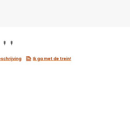
schrijving
Ik ga met de trein!