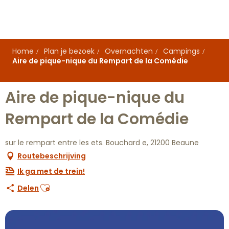
Aller
au
contenu
principal
Home
Plan je bezoek
Overnachten
Campings
Aire de pique-nique du Rempart de la Comédie
Aire de pique-nique du
Rempart de la Comédie
sur le rempart entre les ets. Bouchard e, 21200 Beaune
Routebeschrijving
Ik ga met de trein!
Ajouter aux favoris
Delen