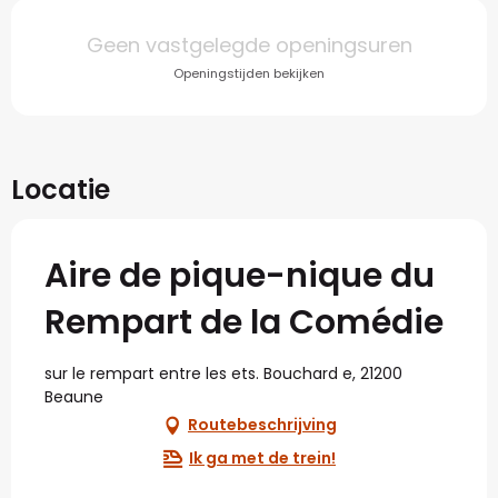
Openingstijden en con
Geen vastgelegde openingsuren
Openingstijden bekijken
Locatie
Aire de pique-nique du
Rempart de la Comédie
sur le rempart entre les ets. Bouchard e, 21200
Beaune
Routebeschrijving
Ik ga met de trein!