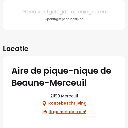
Openingstijden en con
Geen vastgelegde openingsuren
Openingstijden bekijken
Locatie
Aire de pique-nique de
Beaune-Merceuil
21190 Merceuil
Routebeschrijving
Ik ga met de trein!