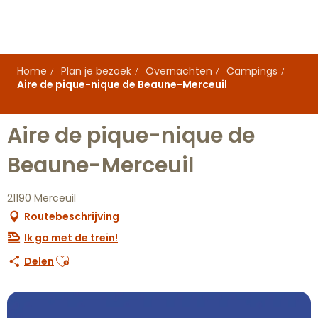
Aller
au
contenu
principal
Home
Plan je bezoek
Overnachten
Campings
Aire de pique-nique de Beaune-Merceuil
Aire de pique-nique de
Beaune-Merceuil
21190 Merceuil
Routebeschrijving
Ik ga met de trein!
Ajouter aux favoris
Delen