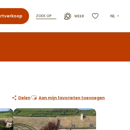
rtverkoop
NL
ZOEK OP
WEER
Voir les favoris
Ajouter aux favoris
Delen
Aan mijn favorieten toevoegen