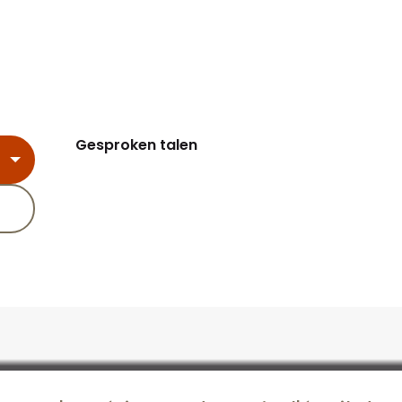
Gesproken talen
Gesproken talen