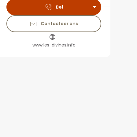
Bel
Contacteer ons
www.les-divines.info