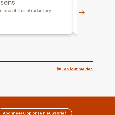
 sens
Les Divine
he end of this introductory
Come and learn 
discover culinar
La Rochepot
Een fout melden
Abonneer u op onze nieuwsbrief