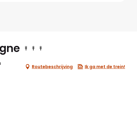
ogne
a
Routebeschrijving
Ik ga met de trein!