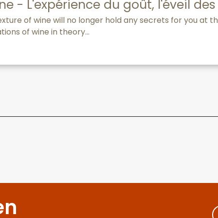
e - L'expérience du goût, l'éveil des
xture of wine will no longer hold any secrets for you at t
ions of wine in theory...
en