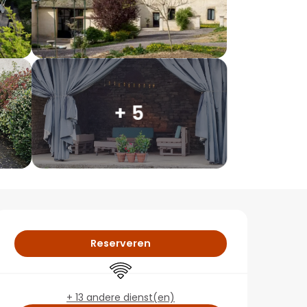
+ 5
Openingstijden en co
Reserveren
Wifi
+ 13 andere dienst(en)