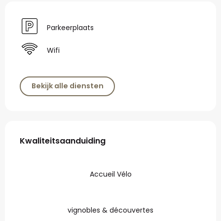
Parkeerplaats
Wifi
Bekijk alle diensten
Dienstverlening
Kwaliteitsaanduiding
Kwaliteitsaanduiding
Accueil Vélo
vignobles & découvertes