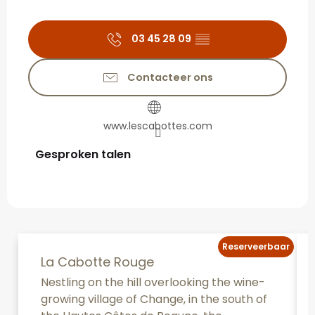
03 45 28 09
▒▒
Contacteer ons
www.lescabottes.com
Gesproken talen
Gesproken talen
Reserveerbaar
La Cabotte Rouge
Nestling on the hill overlooking the wine-
growing village of Change, in the south of