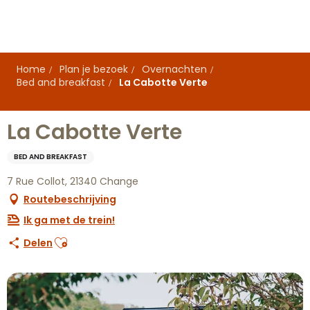
Aller
au
contenu
principal
Home
Plan je bezoek
Overnachten
Bed and breakfast
La Cabotte Verte
La Cabotte Verte
BED AND BREAKFAST
7 Rue Collot, 21340 Change
Routebeschrijving
Ik ga met de trein!
Ajouter aux favoris
Delen