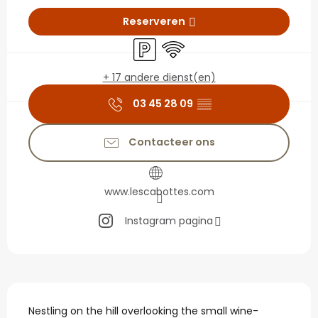
Openingstijden en con
Reserveren
Parkeerplaats
Wifi
+ 17 andere dienst(en)
03 45 28 09
▒▒
Contacteer ons
www.lescabottes.com
Instagram pagina
Beschrijving
Nestling on the hill overlooking the small wine-