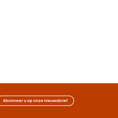
Restaurants
Achtergrond: Beaune en omgeving
Laat je deze zomer betoveren door het rijke erfgoed 
Bourgondië. Bekend om zijn prestigieuze wijngaarden, z
emblematische monumenten zoals het Hôtel-Dieu -H
de...
Abonneer u op onze nieuwsbrief