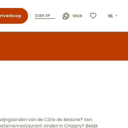
NL
rtverkoop
ZOEK OP
WEER
Voir les favoris
ris
de wijngaarden van de Côte de Beaune? Een
terrenrestaurant vinden in Chagny? Bekijk