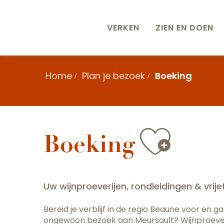
Aller
au
VERKEN
ZIEN EN DOEN
contenu
principal
Home
Plan je bezoek
Boeking
Ajou
Boeking
Uw wijnproeverijen, rondleidingen & vrij
Bereid je verblijf in de regio Beaune voor e
ongewoon bezoek aan Meursault? Wijnproeven