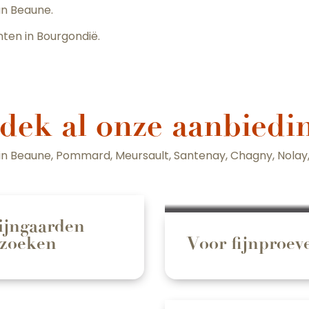
an Beaune.
ten in Bourgondië.
dek al onze aanbiedi
 in Beaune, Pommard, Meursault, Santenay, Chagny, Nolay
jngaarden
zoeken
Voor fijnproev