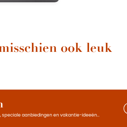
 misschien ook leuk
Natuur en wandelen
Ga wandelen in de omgeving van Beaune voor een dag, een
weekend of een langer verblijf. Voor gezinnen of
sportievelingen: ontdek de Bourgondische wijngaarden te voet
of op de...
n
 speciale aanbiedingen en vakantie-ideeën...