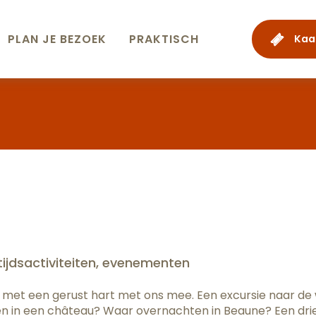
PLAN JE BEZOEK
PRAKTISCH
Kaa
ter aux favo
etijdsactiviteiten, evenementen
n ga met een gerust hart met ons mee. Een excursie naar 
 in een château? Waar overnachten in Beaune? Een dries