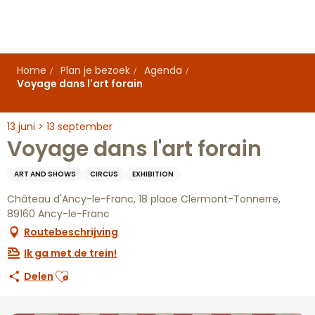
Aller
au
contenu
principal
Home
Plan je bezoek
Agenda
Voyage dans l'art forain
13 juni > 13 september
Voyage dans l'art forain
ART AND SHOWS
CIRCUS
EXHIBITION
Château d'Ancy-le-Franc, 18 place Clermont-Tonnerre,
89160 Ancy-le-Franc
Routebeschrijving
Ik ga met de trein!
Ajouter aux favoris
Delen