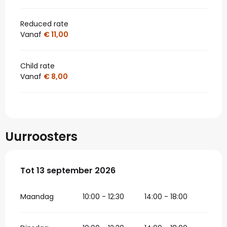
Reduced rate
Vanaf
€ 11,00
Child rate
Vanaf
€ 8,00
Uurroosters
Vanaf
Tot
13 september 2026
13 juni 2026
tot
13 september 2026
Maandag
10:00 - 12:30
14:00 - 18:00