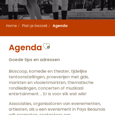
Home
Plan je bezoek
Agenda
Ajouter aux favo
Agenda
Goede tips en adressen
Bioscoop, komedie en theater, tijdelijke
tentoonstellingen, proeverijen met gids,
markten en vlooienmarkten, thematische
rondleidingen, concerten of muzikaal
entertainment … Er is voor elk wat wils!
Associaties, organisatoren van evenementen,
artiesten, als u een evenement in Pays Beaunois
wilt promoten,
contacteer ons
.