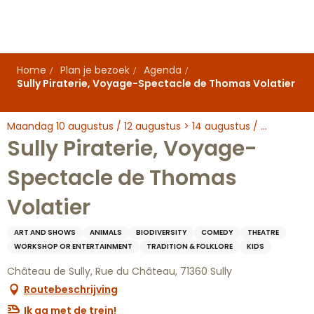
Aller
au
contenu
principal
Home
Plan je bezoek
Agenda
Sully Piraterie, Voyage-Spectacle de Thomas Volatier
Maandag 10 augustus / 12 augustus > 14 augustus / ...
Sully Piraterie, Voyage-
Spectacle de Thomas
Volatier
ART AND SHOWS
ANIMALS
BIODIVERSITY
COMEDY
THEATRE
WORKSHOP OR ENTERTAINMENT
TRADITION & FOLKLORE
KIDS
Château de Sully, Rue du Château, 71360 Sully
Routebeschrijving
Ik ga met de trein!