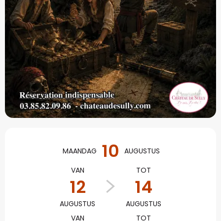
Openingstijden en con
10
MAANDAG
AUGUSTUS
VAN
TOT
12
14
AUGUSTUS
AUGUSTUS
VAN
TOT