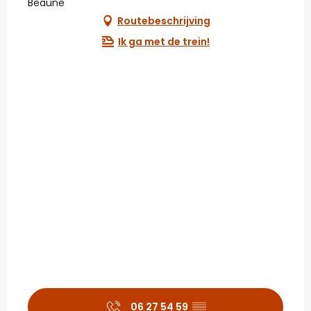
Beaune
Routebeschrijving
Ik ga met de trein!
06 27 54 59
▒▒