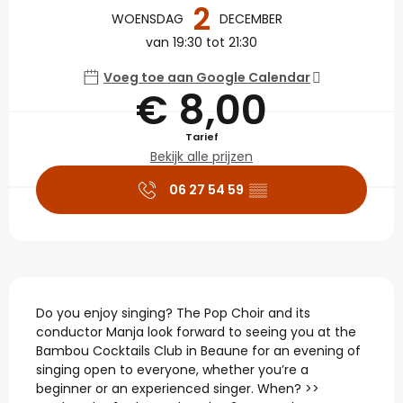
2
WOENSDAG
DECEMBER
van 19:30 tot 21:30
Voeg toe aan Google Calendar
€ 8,00
Tarief
Bekijk alle prijzen
06 27 54 59
▒▒
Beschrijving
Do you enjoy singing? The Pop Choir and its 
conductor Manja look forward to seeing you at the 
Bambou Cocktails Club in Beaune for an evening of 
singing open to everyone, whether you’re a 
beginner or an experienced singer. When? >> 