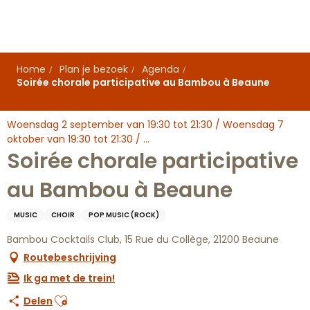
Aller
au
contenu
principal
Home
Plan je bezoek
Agenda
Soirée chorale participative au Bambou à Beaune
Woensdag 2 september van 19:30 tot 21:30 / Woensdag 7
oktober van 19:30 tot 21:30 / ...
Soirée chorale participative
au Bambou à Beaune
MUSIC
CHOIR
POP MUSIC (ROCK)
Bambou Cocktails Club, 15 Rue du Collège, 21200 Beaune
Routebeschrijving
Ik ga met de trein!
Ajouter aux favoris
Delen