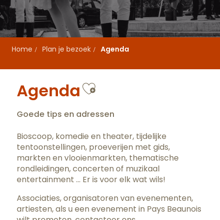
Home
Plan je bezoek
Agenda
Ajouter aux favo
Agenda
Goede tips en adressen
Bioscoop, komedie en theater, tijdelijke
tentoonstellingen, proeverijen met gids,
markten en vlooienmarkten, thematische
rondleidingen, concerten of muzikaal
entertainment … Er is voor elk wat wils!
Associaties, organisatoren van evenementen,
artiesten, als u een evenement in Pays Beaunois
wilt promoten,
contacteer ons
.