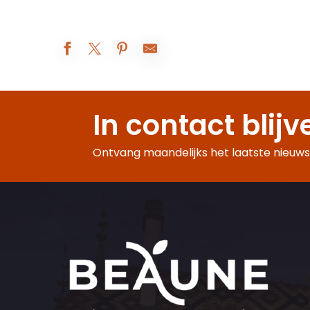
Visite guidée des remparts
Exposition peinture
In contact blijv
Visites d'été à la ferme Fruirouge©
Visite du sanctuaire de l'enfant Jésus
À table avec César !
Ontvang maandelijks het laatste nieuws,
Démonstration des techniques et savoir-faire de l’Antiquité
Dans le secret des Monopoles de Bourgogne
Dégustation autour des jus, 100% fruits
Quête estivale Beaune : À la recherche du Climat mystère
Goûter gagnant
Voyage Sensoriel autour de la Côte de Nuits
Voyage dans l'art forain