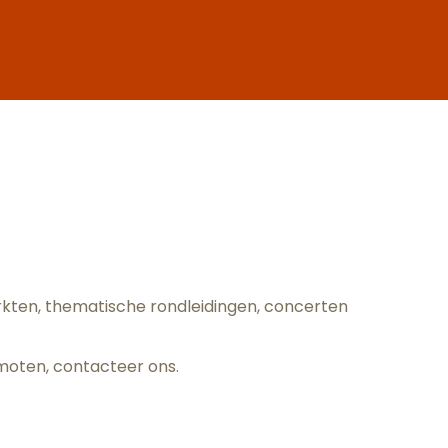
oris
arkten, thematische rondleidingen, concerten
omoten,
contacteer ons
.