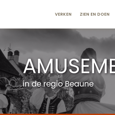
Aller
au
contenu
VERKEN
ZIEN EN DOEN
principal
AMUSEM
in de regio Beaune