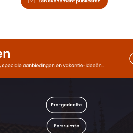
Een evenement publiceren
en
 speciale aanbiedingen en vakantie-ideeën...
Pro-gedeelte
Persruimte