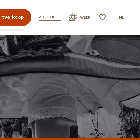
rtverkoop
NL
ZOEK OP
WEER
Voir les favoris