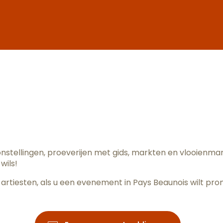
ter aux fav
oonstellingen, proeverijen met gids, markten en vlooienm
wils!
artiesten, als u een evenement in Pays Beaunois wilt pr