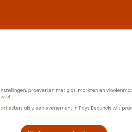
ter aux fav
oonstellingen, proeverijen met gids, markten en vlooienm
wils!
artiesten, als u een evenement in Pays Beaunois wilt pr