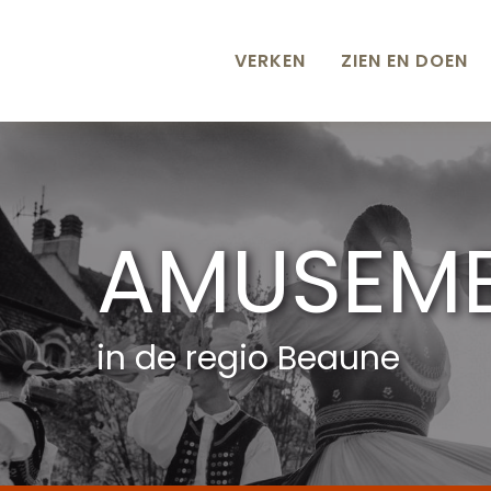
Aller
au
contenu
VERKEN
ZIEN EN DOEN
principal
AMUSEM
in de regio Beaune