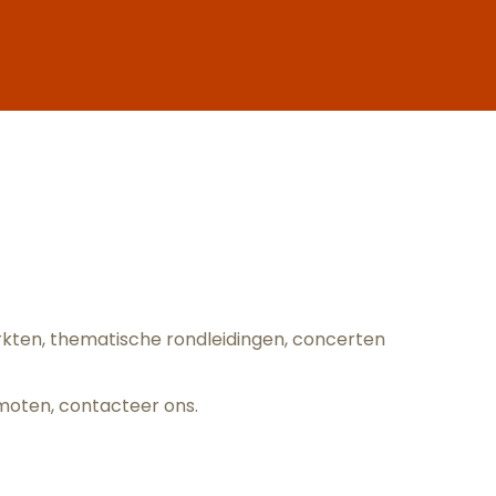
oris
arkten, thematische rondleidingen, concerten
omoten,
contacteer ons
.