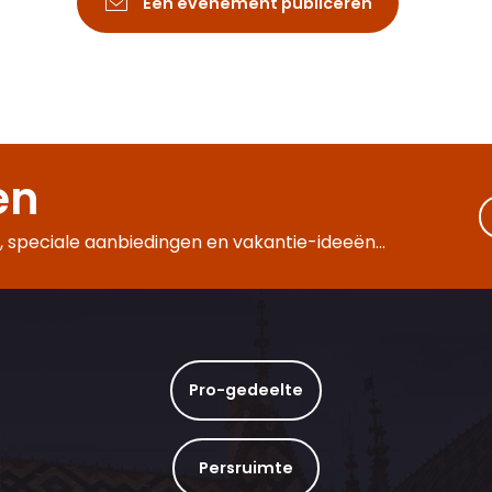
Een evenement publiceren
en
 speciale aanbiedingen en vakantie-ideeën...
Pro-gedeelte
Persruimte