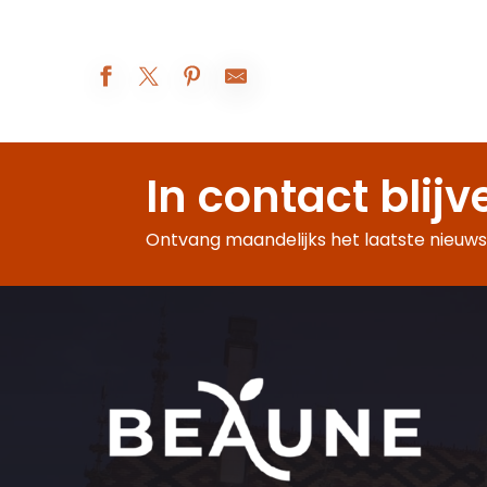
Apéro concert au Domaine Loubet-Dewailly
Atelier Vannerie
In contact blijv
Les Réjouissances au XIXe siècle
Exposition peinture
Visites d'été à la ferme Fruirouge©
Ontvang maandelijks het laatste nieuws,
Visite contée : le château de l'Ours
Visite-famille Les aventures de César
À table avec César !
Visite du sanctuaire de l'enfant Jésus
Dans le secret des Monopoles de Bourgogne
Quête estivale Beaune : À la recherche du Climat mystère
Dégustation autour des jus, 100% fruits