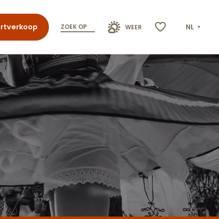
rtverkoop
NL
ZOEK OP
WEER
Voir les favoris