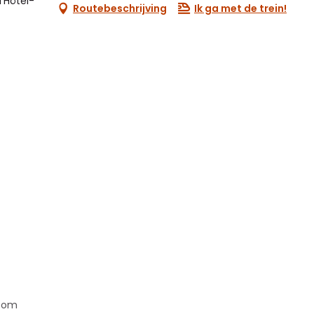
l'Hôtel-
Routebeschrijving
Ik ga met de trein!
.com