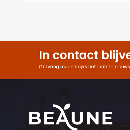
In contact blijv
Ontvang maandelijks het laatste nieuws,