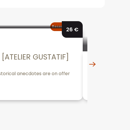
Reserveerbaar
26
€
[ATELIER GUSTATIF]
Hôtel-Die
torical anecdotes are on offer
Owned by the Hos
patronage of Nico
Beaune