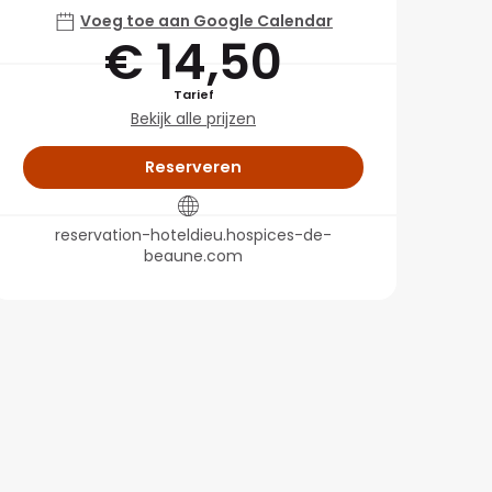
Voeg toe aan Google Calendar
€ 14,50
Tarief
Bekijk alle prijzen
Reserveren
reservation-hoteldieu.hospices-de-
beaune.com