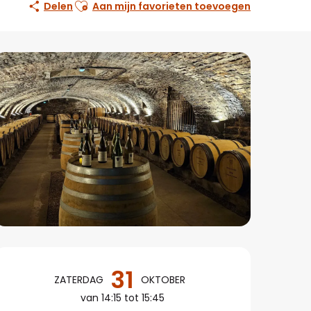
Ajouter aux favoris
Delen
Aan mijn favorieten toevoegen
Openingstijden en co
31
ZATERDAG
OKTOBER
van 14:15 tot 15:45