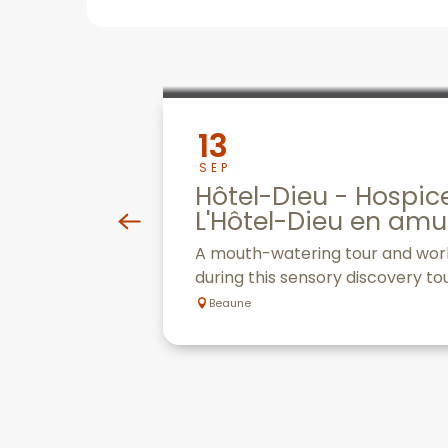
13
SEP
Hôtel-Dieu - Hospi
L'Hôtel-Dieu en am
A mouth-watering tour and works
during this sensory discovery tou
Beaune