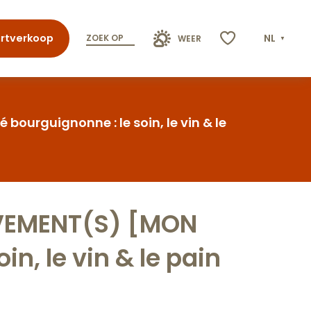
rtverkoop
NL
ZOEK OP
WEER
Voir les favoris
ourguignonne : le soin, le vin & le
UVEMENT(S) [MON
n, le vin & le pain