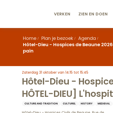
Aller
au
contenu
VERKEN
ZIEN EN DOEN
principal
Home
Plan je bezoek
Agenda
Hôtel-Dieu - Hospices de Beaune 2026 
pain
Zaterdag 31 oktober van 14:15 tot 15:45
Hôtel-Dieu - Hospi
HÔTEL-DIEU] L'hospita
CULTURE AND TRADITION
CULTUREL
HISTORY
MEDIEVAL
Hôtel-Dieu - Hospices Civils de Beaune, Rue de